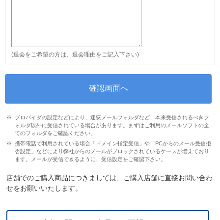
(退会をご希望の方は、退会理由をご記入下さい)
プロバイダの設定などにより、迷惑メールフォルダなど、本来受信されるべきフ
ォルダ以外に受信されている場合があります。まずはご利用のメールソフトの全
てのフォルダをご確認ください。
携帯電話で利用されている場合「ドメイン指定受信」や「PCからのメール受信拒
否設定」などにより弊社からのメールがブロックされているケースが増えており
ます。メールが受信できるように、受信設定をご確認下さい。
店舗でのご購入商品につきましては、ご購入店舗に直接お問い合わ
せをお願いいたします。