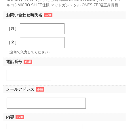
ルコ ) MICRO SHIFT仕様 マットガンメタル ONESIZE(適正身長目安
165cm-175cm)
（ONESIZE(適正身長目安165cm-175cm) マットガンメタル）
お問い合わせ時氏名
［姓］
［名］
（全角で入力してください）
電話番号
メールアドレス
内容