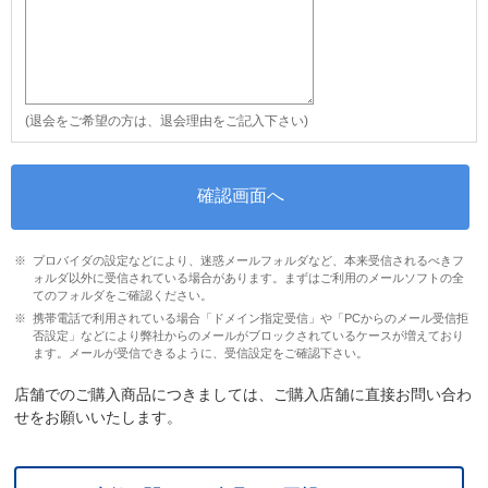
(退会をご希望の方は、退会理由をご記入下さい)
プロバイダの設定などにより、迷惑メールフォルダなど、本来受信されるべきフ
ォルダ以外に受信されている場合があります。まずはご利用のメールソフトの全
てのフォルダをご確認ください。
携帯電話で利用されている場合「ドメイン指定受信」や「PCからのメール受信拒
否設定」などにより弊社からのメールがブロックされているケースが増えており
ます。メールが受信できるように、受信設定をご確認下さい。
店舗でのご購入商品につきましては、ご購入店舗に直接お問い合わ
せをお願いいたします。