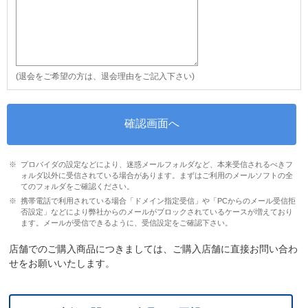
(退会をご希望の方は、退会理由をご記入下さい)
プロバイダの設定などにより、迷惑メールフォルダなど、本来受信されるべきフ
ォルダ以外に受信されている場合があります。まずはご利用のメールソフトの全
てのフォルダをご確認ください。
携帯電話で利用されている場合「ドメイン指定受信」や「PCからのメール受信拒
否設定」などにより弊社からのメールがブロックされているケースが増えており
ます。メールが受信できるように、受信設定をご確認下さい。
店舗でのご購入商品につきましては、ご購入店舗に直接お問い合わ
せをお願いいたします。