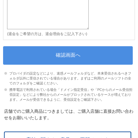
(退会をご希望の方は、退会理由をご記入下さい)
プロバイダの設定などにより、迷惑メールフォルダなど、本来受信されるべきフ
ォルダ以外に受信されている場合があります。まずはご利用のメールソフトの全
てのフォルダをご確認ください。
携帯電話で利用されている場合「ドメイン指定受信」や「PCからのメール受信拒
否設定」などにより弊社からのメールがブロックされているケースが増えており
ます。メールが受信できるように、受信設定をご確認下さい。
店舗でのご購入商品につきましては、ご購入店舗に直接お問い合わ
せをお願いいたします。