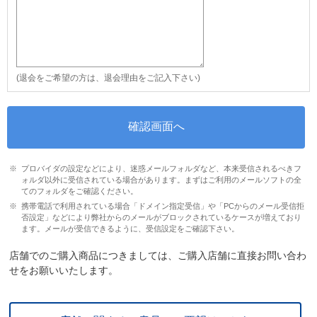
(退会をご希望の方は、退会理由をご記入下さい)
プロバイダの設定などにより、迷惑メールフォルダなど、本来受信されるべきフ
ォルダ以外に受信されている場合があります。まずはご利用のメールソフトの全
てのフォルダをご確認ください。
携帯電話で利用されている場合「ドメイン指定受信」や「PCからのメール受信拒
否設定」などにより弊社からのメールがブロックされているケースが増えており
ます。メールが受信できるように、受信設定をご確認下さい。
店舗でのご購入商品につきましては、ご購入店舗に直接お問い合わ
せをお願いいたします。