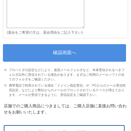
(退会をご希望の方は、退会理由をご記入下さい)
プロバイダの設定などにより、迷惑メールフォルダなど、本来受信されるべきフ
ォルダ以外に受信されている場合があります。まずはご利用のメールソフトの全
てのフォルダをご確認ください。
携帯電話で利用されている場合「ドメイン指定受信」や「PCからのメール受信拒
否設定」などにより弊社からのメールがブロックされているケースが増えており
ます。メールが受信できるように、受信設定をご確認下さい。
店舗でのご購入商品につきましては、ご購入店舗に直接お問い合わ
せをお願いいたします。