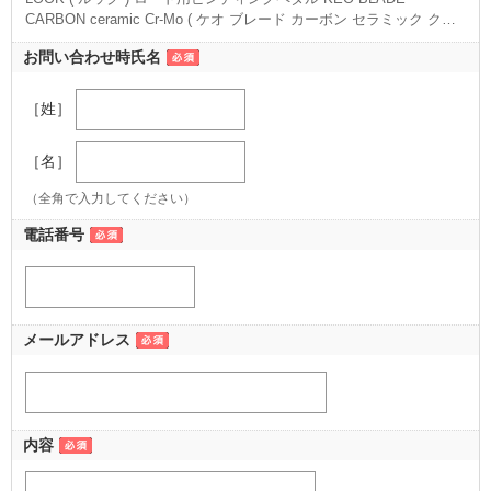
CARBON ceramic Cr-Mo ( ケオ ブレード カーボン セラミック クロ
モリ ) ブラック 12NM
（12NM ブラック）
お問い合わせ時氏名
［姓］
［名］
（全角で入力してください）
電話番号
メールアドレス
内容