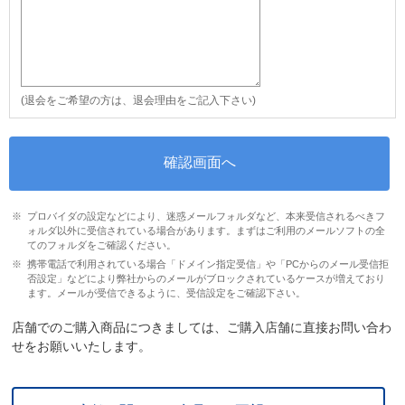
(退会をご希望の方は、退会理由をご記入下さい)
プロバイダの設定などにより、迷惑メールフォルダなど、本来受信されるべきフ
ォルダ以外に受信されている場合があります。まずはご利用のメールソフトの全
てのフォルダをご確認ください。
携帯電話で利用されている場合「ドメイン指定受信」や「PCからのメール受信拒
否設定」などにより弊社からのメールがブロックされているケースが増えており
ます。メールが受信できるように、受信設定をご確認下さい。
店舗でのご購入商品につきましては、ご購入店舗に直接お問い合わ
せをお願いいたします。