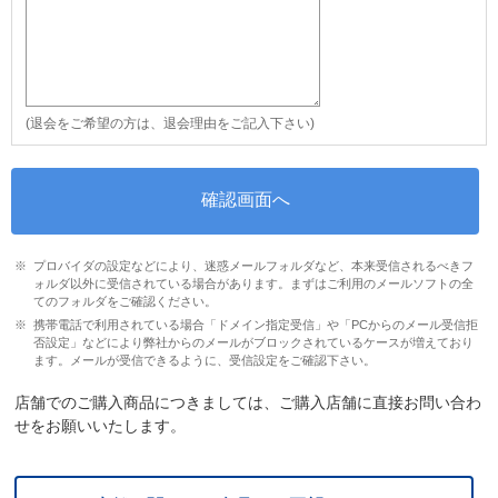
(退会をご希望の方は、退会理由をご記入下さい)
プロバイダの設定などにより、迷惑メールフォルダなど、本来受信されるべきフ
ォルダ以外に受信されている場合があります。まずはご利用のメールソフトの全
てのフォルダをご確認ください。
携帯電話で利用されている場合「ドメイン指定受信」や「PCからのメール受信拒
否設定」などにより弊社からのメールがブロックされているケースが増えており
ます。メールが受信できるように、受信設定をご確認下さい。
店舗でのご購入商品につきましては、ご購入店舗に直接お問い合わ
せをお願いいたします。