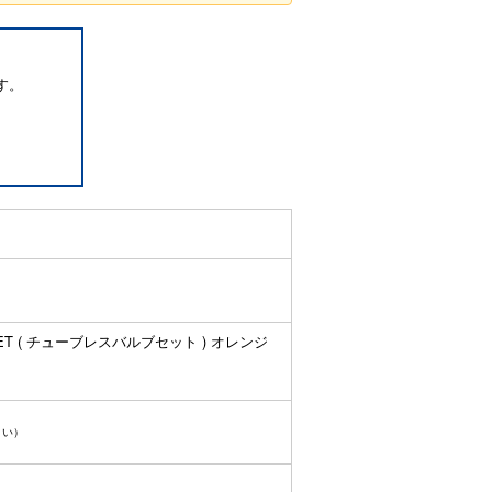
す。
 SET ( チューブレスバルブセット ) オレンジ
さい）