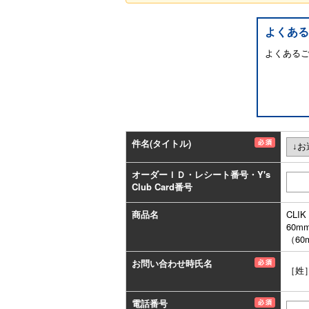
よくある
よくある
件名(タイトル)
オーダーＩＤ・レシート番号・Y's
Club Card番号
商品名
CLI
60m
（6
お問い合わせ時氏名
［姓
電話番号