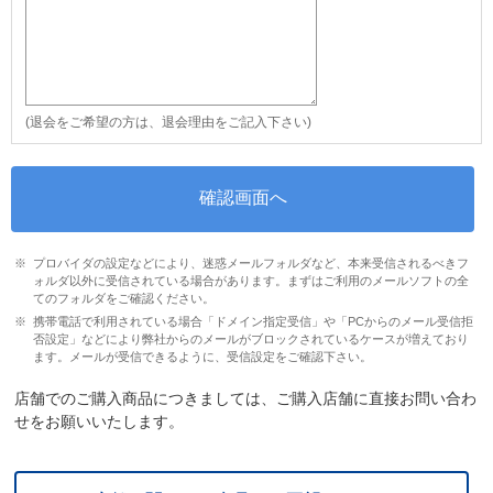
(退会をご希望の方は、退会理由をご記入下さい)
プロバイダの設定などにより、迷惑メールフォルダなど、本来受信されるべきフ
ォルダ以外に受信されている場合があります。まずはご利用のメールソフトの全
てのフォルダをご確認ください。
携帯電話で利用されている場合「ドメイン指定受信」や「PCからのメール受信拒
否設定」などにより弊社からのメールがブロックされているケースが増えており
ます。メールが受信できるように、受信設定をご確認下さい。
店舗でのご購入商品につきましては、ご購入店舗に直接お問い合わ
せをお願いいたします。