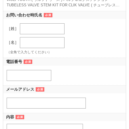
TUBELESS VALVE STEM KIT FOR CLIK VALVE ( チューブレスバ
ルブ ステムキット クリックバルブ用 ) ピンク 60MM
（60MM ピンク）
お問い合わせ時氏名
［姓］
［名］
（全角で入力してください）
電話番号
メールアドレス
内容