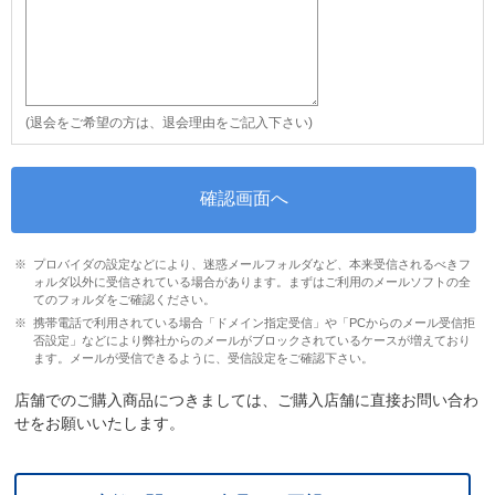
(退会をご希望の方は、退会理由をご記入下さい)
プロバイダの設定などにより、迷惑メールフォルダなど、本来受信されるべきフ
ォルダ以外に受信されている場合があります。まずはご利用のメールソフトの全
てのフォルダをご確認ください。
携帯電話で利用されている場合「ドメイン指定受信」や「PCからのメール受信拒
否設定」などにより弊社からのメールがブロックされているケースが増えており
ます。メールが受信できるように、受信設定をご確認下さい。
店舗でのご購入商品につきましては、ご購入店舗に直接お問い合わ
せをお願いいたします。