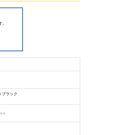
す。
 ) ブラック
さい）