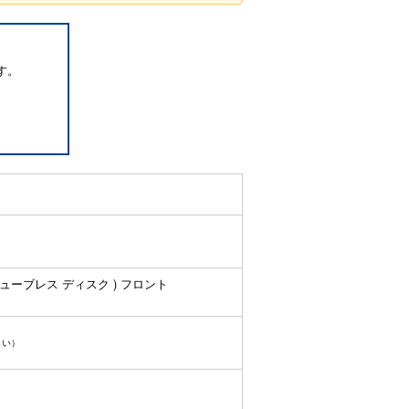
す。
( チューブレス ディスク ) フロント
さい）