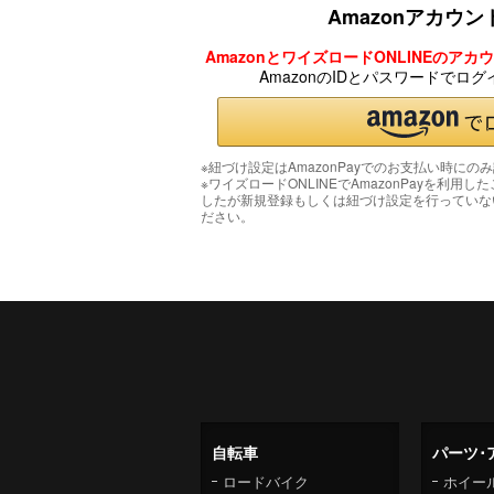
Amazonアカウ
AmazonとワイズロードONLINEのア
AmazonのIDとパスワードでロ
※紐づけ設定はAmazonPayでのお支払い時にの
※ワイズロードONLINEでAmazonPayを利用し
したが新規登録もしくは紐づけ設定を行っていな
ださい。
自転車
パーツ･
ロードバイク
ホイー