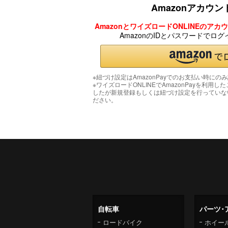
Amazonアカウ
AmazonとワイズロードONLINEのア
AmazonのIDとパスワードでロ
※紐づけ設定はAmazonPayでのお支払い時にの
※ワイズロードONLINEでAmazonPayを利用し
したが新規登録もしくは紐づけ設定を行っていな
ださい。
自転車
パーツ･
ロードバイク
ホイー