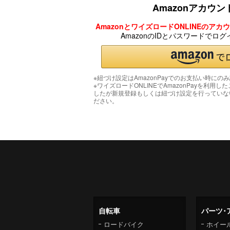
Amazonアカウ
AmazonとワイズロードONLINEのア
AmazonのIDとパスワードでロ
※紐づけ設定はAmazonPayでのお支払い時にの
※ワイズロードONLINEでAmazonPayを利用し
したが新規登録もしくは紐づけ設定を行っていな
ださい。
自転車
パーツ･
ロードバイク
ホイー