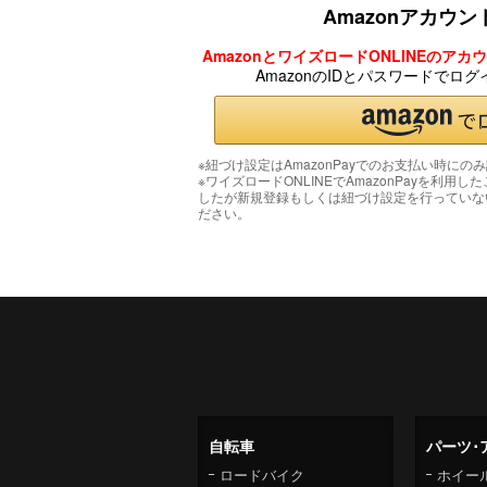
Amazonアカウ
AmazonとワイズロードONLINEのア
AmazonのIDとパスワードでロ
※紐づけ設定はAmazonPayでのお支払い時にの
※ワイズロードONLINEでAmazonPayを利用し
したが新規登録もしくは紐づけ設定を行っていな
ださい。
自転車
パーツ･
ロードバイク
ホイー