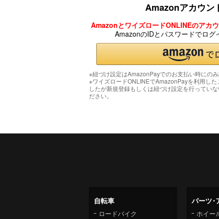
Amazonアカウ
AmazonとワイズロードONLINEのア
AmazonのIDとパスワードでロ
※紐づけ設定はAmazonPayでのお支払い時にの
※ワイズロードONLINEでAmazonPayを利用し
したが新規登録もしくは紐づけ設定を行っていな
ださい。
自転車
パーツ･
ロードバイク
ホイー