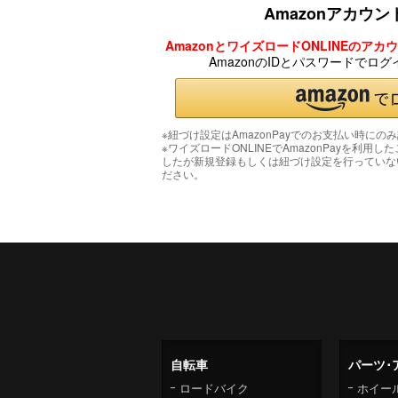
Amazonアカウ
AmazonとワイズロードONLINEのア
AmazonのIDとパスワードでロ
※紐づけ設定はAmazonPayでのお支払い時にの
※ワイズロードONLINEでAmazonPayを利用し
したが新規登録もしくは紐づけ設定を行っていな
ださい。
自転車
パーツ･
ロードバイク
ホイー