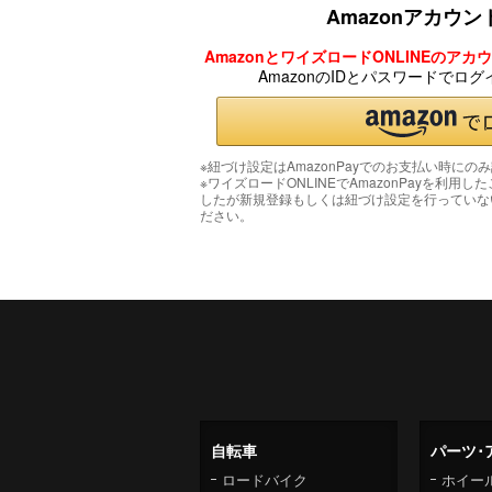
Amazonアカウ
AmazonとワイズロードONLINEのア
AmazonのIDとパスワードでロ
※紐づけ設定はAmazonPayでのお支払い時にの
※ワイズロードONLINEでAmazonPayを利用し
したが新規登録もしくは紐づけ設定を行っていな
ださい。
自転車
パーツ･
ロードバイク
ホイー