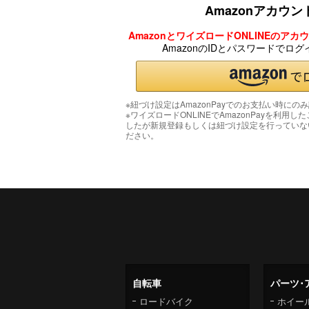
Amazonアカウ
AmazonとワイズロードONLINEのア
AmazonのIDとパスワードでロ
※紐づけ設定はAmazonPayでのお支払い時にの
※ワイズロードONLINEでAmazonPayを利用し
したが新規登録もしくは紐づけ設定を行っていな
ださい。
自転車
パーツ･
ロードバイク
ホイー