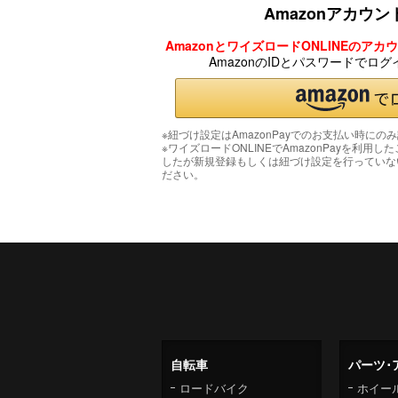
Amazonアカウ
AmazonとワイズロードONLINEのア
AmazonのIDとパスワードでロ
※紐づけ設定はAmazonPayでのお支払い時にの
※ワイズロードONLINEでAmazonPayを利用し
したが新規登録もしくは紐づけ設定を行っていな
ださい。
自転車
パーツ･
ロードバイク
ホイー