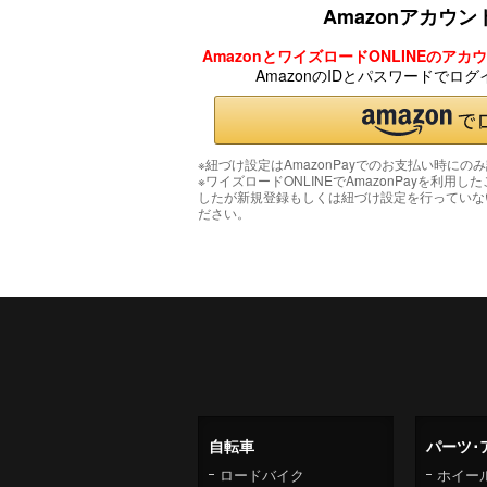
Amazonアカウ
AmazonとワイズロードONLINEのア
AmazonのIDとパスワードでロ
※紐づけ設定はAmazonPayでのお支払い時にの
※ワイズロードONLINEでAmazonPayを利用し
したが新規登録もしくは紐づけ設定を行っていな
ださい。
自転車
パーツ･
ロードバイク
ホイー