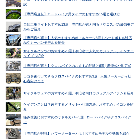
説
【専門店直伝】ロードバイク用タイヤのおすすめ15選と選び方
自転車用ライトおすすめ13選｜専門店が選ぶ明るさやコスパの最強モデ
ルをご紹介
【専門店が選ぶ】人気のおすすめボトルケージ6選｜ペットボトル対応
品やカーボンモデルを紹介
サイクルパンツのおすすめ25選｜初心者に人気のカジュアル、インナー
タイプも紹介
【専門店が選ぶ】クロスバイクのおすすめ泥除け6選 | 着脱式や固定式
カゴを後付けできるクロスバイクのおすすめ3選 | 人気メーカーから初
心者向けまで
サイクルウェアのおすすめ28選。初心者向けカジュアルアイテムも紹介
ケイデンスとは？改善するメリットや計測方法、おすすめサイコンを紹
介
痛み改善におすすめのサドルカバー3選 | ロードバイクやクロスバイク
に
【専門店が解説】パワーメーターとは | おすすめモデルや効果を紹介