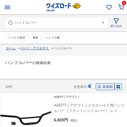
0
×
絞り込み
ハンドル直径
素材
ハンドル幅
ホーム
>
パーツ・アクセサリ
>
ハンドルバー
ハンドルバー
の検索結果
10件
全色表示
新着順
ADEPT ( アデプト )
ADEPT ( アデプト ) クロスバイク用ハンド
ルバー（フラットハンドルバー） レイバ
ック ライザーバー ブラック 幅：640mm
6,820円
（税込）
バークランプ径：25.4mm /シム使用時：
31.8mm