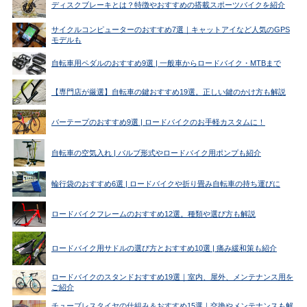
ディスクブレーキとは？特徴やおすすめの搭載スポーツバイクを紹介
サイクルコンピューターのおすすめ7選｜キャットアイなど人気のGPS
モデルも
自転車用ペダルのおすすめ9選 | 一般車からロードバイク・MTBまで
【専門店が厳選】自転車の鍵おすすめ19選。正しい鍵のかけ方も解説
バーテープのおすすめ9選 | ロードバイクのお手軽カスタムに！
自転車の空気入れ | バルブ形式やロードバイク用ポンプも紹介
輪行袋のおすすめ6選 | ロードバイクや折り畳み自転車の持ち運びに
ロードバイクフレームのおすすめ12選。種類や選び方も解説
ロードバイク用サドルの選び方とおすすめ10選 | 痛み緩和策も紹介
ロードバイクのスタンドおすすめ19選｜室内、屋外、メンテナンス用を
ご紹介
チューブレスタイヤの仕組み＆おすすめ15選｜交換やメンテナンスも解