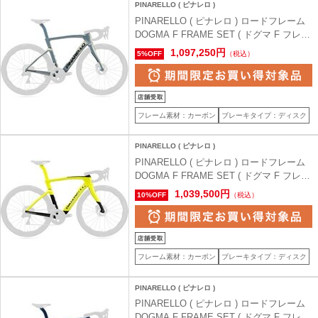
PINARELLO ( ピナレロ )
PINARELLO ( ピナレロ ) ロードフレーム
DOGMA F FRAME SET ( ドグマ F フレー
ムセット ) G114 Luxter Venice ( ルクスタ
1,097,250円
5%OFF
（税込）
ー ヴェニス ) 51.5（身長目安170cm前後）
フレーム素材：カーボン
ブレーキタイプ：ディスク
PINARELLO ( ピナレロ )
PINARELLO ( ピナレロ ) ロードフレーム
DOGMA F FRAME SET ( ドグマ F フレー
ムセット ) G115 Aurik Yellow ( オーリック
1,039,500円
10%OFF
（税込）
イエロー ) 50（身長目安165cm前後）
フレーム素材：カーボン
ブレーキタイプ：ディスク
PINARELLO ( ピナレロ )
PINARELLO ( ピナレロ ) ロードフレーム
DOGMA F FRAME SET ( ドグマ F フレー