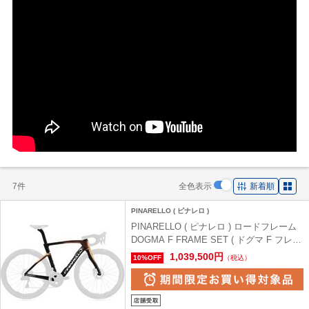
7件
全色表示
新着順
PINARELLO ( ピナレロ )
PINARELLO ( ピナレロ ) ロードフレーム
DOGMA F FRAME SET ( ドグマ F フレー
ムセット ) G110 Luxter Red Gold ( ルクス
1,039,500円
10%OFF
（税込）
ター レッド ゴールド ) 53（身長目安
172cm前後）