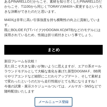
あるPINARELLOだからこそ、素材を知り尽くしたPINARELLOだ
からこそ、T1100から同じく’TORAY’のM40Xへ変更するという大
きな決断ができたのだと思います。
M40Xは非常に高い引張強度を持ち横剛性の向上に貢献していま
す。
既にBOLIDE F(TTバイク)やDOGMA XC(MTB)などのモデルには
採用されているため、性能は折り紙付きという事でしょう。
まとめ
新旧フレームを比較！
見た目こそ大きな違いが無いように思えますが、エアロ系オール
ラウンドモデルとして大幅な進化を遂げた新型DOGMA F、BB周
りやリアエンドなど細部にこだわりアップデート、そして素材ま
で変わったというのだから走行性能がとても気になりますね！
今後の試乗・展示スケジュールついては、メルマガ・SNSなどで
随時配信いたします
メールニュース登録