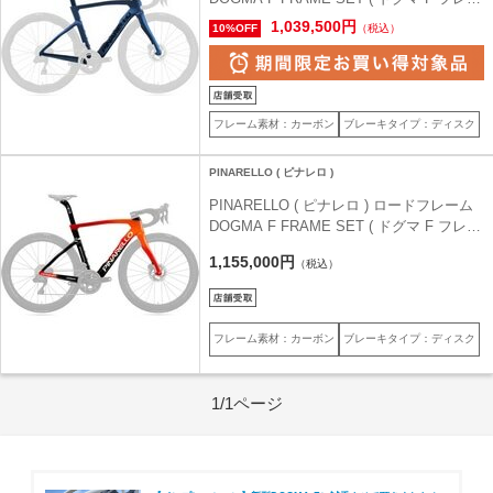
ムセット ) G112 Luxter Blue ( ルクスター
1,039,500円
10%OFF
（税込）
ブルー ) 51.5（身長目安170cm前後）
フレーム素材：カーボン
ブレーキタイプ：ディスク
PINARELLO ( ピナレロ )
PINARELLO ( ピナレロ ) ロードフレーム
DOGMA F FRAME SET ( ドグマ F フレー
ムセット ) G116 GRENADIER ( グレナデ
1,155,000円
（税込）
ィア ) 43 (身長目安155cm前後)
フレーム素材：カーボン
ブレーキタイプ：ディスク
1/1ページ