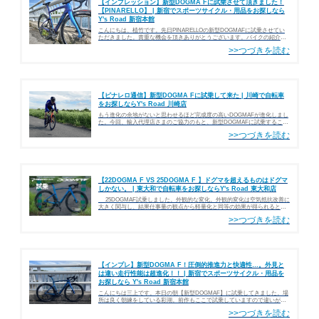
【インプレッション】新型DOGMA Fに試乗させて頂きました！
【PINARELLO】 | 新宿でスポーツサイクル・用品をお探しなら
Y's Road 新宿本館
こんにちは、植竹です。先日PINARELLOの新型DOGMAFに試乗させてい
ただきました。貴重な機会を頂きありがとうございます。バイクの紹介は
一緒に試乗会に参加した三上も書いていますので、こちらをご覧くださ
い。 PIN…
【ピナレロ通信】新型DOGMA Fに試乗して来た | 川崎で自転車
をお探しならY's Road 川崎店
もう進化の余地がないと思わせるほど完成度の高いDOGMAFが進化しまし
た。今回、輸入代理店さまのご協力のもと、新型DOGMAFに試乗すること
ができましたのでインプレッションをお伝えしま
す。 PINARELLODOGM…
【22DOGMA F VS 25DOGMA F 】ドグマを超えるものはドグマ
しかない。 | 東大和で自転車をお探しならY's Road 東大和店
25DOGMAF試乗しました。外観的な変化。外観的変化は空気抵抗改善に
大きく関与し、結果仕事量の観点から軽量化と同等の効果が得られるとし
た考え方により今回のモデ…
【インプレ】新型DOGMA F！圧倒的推進力と快適性…。外見と
は違い走行性能は超進化！！ | 新宿でスポーツサイクル・用品を
お探しなら Y's Road 新宿本館
こんにちは三上です。本日の朝【新型DOGMAF】に試乗してきました。場
所は良く朝練をしている彩湖。前作もここで試乗していますので違いがよ
くわかるかと思います。PinarelloDOGMAF身長は173cmで試乗したサイズ
は51.…