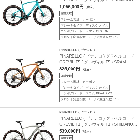
GRX825 Di2 2x12 H310 ストーン ターコイ
1,056,000円
（税込）
ズ 47 (身長目安160cm前後)
フレーム素材：カーボン
ブレーキタイプ：ディスク オイル
コンポグレード：シマノ GRX DI2
フロント変速段数：2
リア変速段数：12
PINARELLO ( ピナレロ )
PINARELLO ( ピナレロ ) グラベルロード
GREVIL F5 ( グレヴィル F5 ) SRAM
RIVAL AXS 1x13 H320 ナミブ ブラウン
825,000円
（税込）
47 (身長目安160cm前後)
フレーム素材：カーボン
ブレーキタイプ：ディスク オイル
コンポグレード：スラム RIVAL AXS
フロント変速段数：1
リア変速段数：13
PINARELLO ( ピナレロ )
PINARELLO ( ピナレロ ) グラベルロード
GREVIL F1 ( グレヴィル F1 ) SHIMANO
GRX610 2x12 H340 コメットシルバー 47
539,000円
（税込）
(身長目安160cm前後)