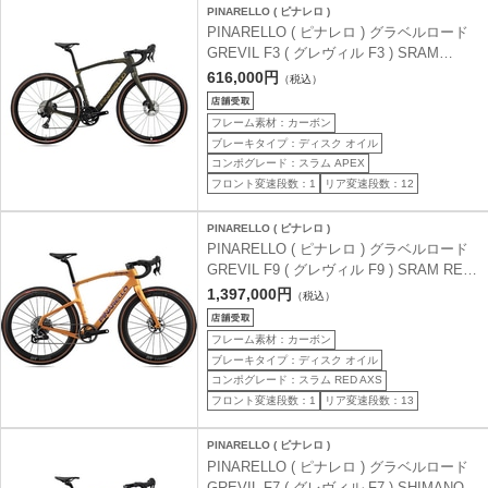
PINARELLO ( ピナレロ )
PINARELLO ( ピナレロ ) グラベルロード
GREVIL F3 ( グレヴィル F3 ) SRAM
APEX AXS 1x12 H330 エトナ ブラック
616,000円
（税込）
57.5 (身長目安180cm前後)
フレーム素材：カーボン
ブレーキタイプ：ディスク オイル
コンポグレード：スラム APEX
フロント変速段数：1
リア変速段数：12
PINARELLO ( ピナレロ )
PINARELLO ( ピナレロ ) グラベルロード
GREVIL F9 ( グレヴィル F9 ) SRAM RED
AXS XPLR 1x13 H300 アトラス サン 47
1,397,000円
（税込）
(身長目安160cm前後)
フレーム素材：カーボン
ブレーキタイプ：ディスク オイル
コンポグレード：スラム RED AXS
フロント変速段数：1
リア変速段数：13
PINARELLO ( ピナレロ )
PINARELLO ( ピナレロ ) グラベルロード
GREVIL F7 ( グレヴィル F7 ) SHIMANO