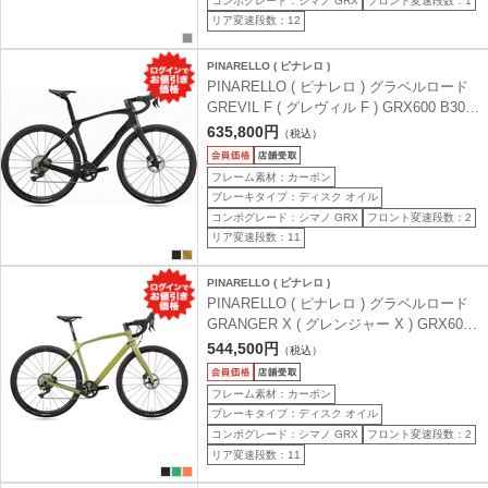
コンポグレード：シマノ GRX
フロント変速段数：1
リア変速段数：12
PINARELLO ( ピナレロ )
PINARELLO ( ピナレロ ) グラベルロード
GREVIL F ( グレヴィル F ) GRX600 B301
ICELAND Black ( アイスランドブラック )
635,800円
（税込）
50 (適応身長目安165cm前後)
フレーム素材：カーボン
ブレーキタイプ：ディスク オイル
コンポグレード：シマノ GRX
フロント変速段数：2
リア変速段数：11
PINARELLO ( ピナレロ )
PINARELLO ( ピナレロ ) グラベルロード
GRANGER X ( グレンジャー X ) GRX600
B312 GREEN SAND ( グリーンサンド ) 53
544,500円
（税込）
(適応身長目安170cm前後)
フレーム素材：カーボン
ブレーキタイプ：ディスク オイル
コンポグレード：シマノ GRX
フロント変速段数：2
リア変速段数：11