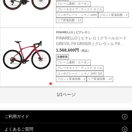
フレーム素材：カーボン
ブレーキタイプ：ディスク オイル
コンポグレード：シマノ GRX
フロント変速段数：2
リア変速段数：12
PINARELLO ( ピナレロ )
PINARELLO ( ピナレロ ) グラベルロード
GREVIL F9 GRX825 ( グレヴィル F9
GRX825 ) E362 レッドワイン 50 ( 身長目
1,568,600円
（税込）
安165cm前後 )
フレーム素材：カーボン
ブレーキタイプ：ディスク オイル
コンポグレード：シマノ GRX DI2
フロント変速段数：2
リア変速段数：12
1/1ページ
ご利用ガイド
よくあるご質問