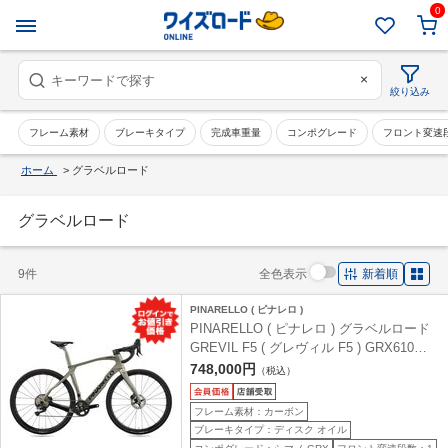
0
×
絞り込み
フレーム素材
ブレーキタイプ
完成車重量
コンポグレード
フロント変速
ホーム
>
グラベルロード
グラベルロード
9件
全色表示
新着順
PINARELLO ( ピナレロ )
PINARELLO ( ピナレロ ) グラベルロード
GREVIL F5 ( グレヴィル F5 ) GRX610
1x12sp E363 STONE GRAY ( ストーング
748,000円
（税込）
レー ) 47 (適応身長目安160cm前後)
フレーム素材：カーボン
ブレーキタイプ：ディスク オイル