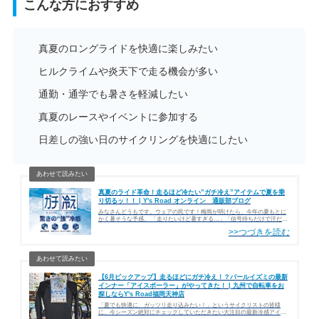
こんな方におすすめ
真夏のロングライドを快適に楽しみたい
ヒルクライムや炎天下で走る機会が多い
通勤・通学でも暑さを軽減したい
真夏のレースやイベントに参加する
日差しの強い日のサイクリングを快適にしたい
真夏のライド革命！走るほど冷たい”ガチ冷え”アイテムで夏を乗
り切るッ！！ | Y's Road オンライン 通販部ブログ
みなさんどうもです。ウェアの民です！梅雨が明けたら、今年の夏もとに
かく暑そうな予感。 「走りたいけど暑すぎる…」「信号待ちだけで汗だ
く…」そんな悩みを持っているサイクリストは多いのではないでしょう
か？ そん…
【6月ピックアップ】走るほどにガチ冷え！？パールイズミの最新
インナー「アイスポーラー」がやってきた！ | 九州で自転車をお
探しならY's Road福岡天神店
「夏でも快適に、ガッツリ走り込みたい！」というサイクリストの皆様
に、今シーズン絶対にチェックしていただきたい大注目の最新冷感アイテ