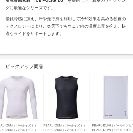
清涼冷感素材「ICE POLAR 1.0」
を採用した、真夏のサイクリン
グに最適なシリーズです。
接触冷感に加え、汗や走行風を利用して冷却効果を高める独自の
テクノロジーにより、炎天下でもウェア内の温度上昇を抑え、快
適なライドをサポートします。
ピックアップ商品
RL-IZUMI ( パールイズミ )
PEARL-IZUMI ( パールイズミ )
PEARL-IZUMI ( パールイズミ 
RL-IZUMI ( パールイズミ ) 長
PEARL-IZUMI ( パールイズミ ) ノ
PEARL-IZUMI ( パールイズミ 