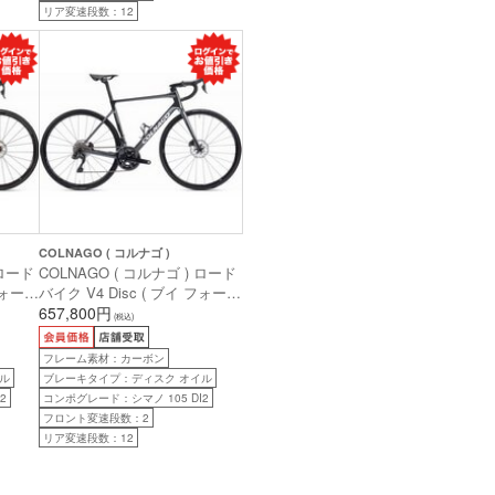
リア変速段数：12
COLNAGO ( コルナゴ )
 ロード
COLNAGO ( コルナゴ ) ロード
フォー
バイク V4 Disc ( ブイ フォー
 ( ロ
ディスク ) 105 Di2 VDDK ( グ
657,800円
(税込)
0cm前
リージョ ) 485S (身長目安
175cm前後)
フレーム素材：カーボン
ル
ブレーキタイプ：ディスク オイル
2
コンポグレード：シマノ 105 DI2
フロント変速段数：2
リア変速段数：12