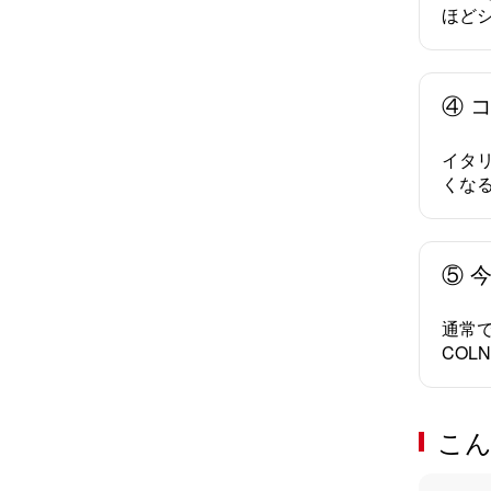
ほど
④ 
イタ
くな
⑤ 
通常
COL
こ