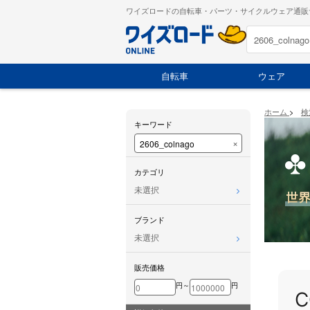
ワイズロードの自転車・パーツ・サイクルウェア通販
自転車
ウェア
ホーム
>
検
キーワード
×
カテゴリ
未選択
ブランド
未選択
販売価格
円～
円