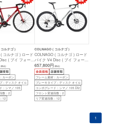
( コルナゴ )
COLNAGO ( コルナゴ )
 ( コルナゴ ) ロード
COLNAGO ( コルナゴ ) ロード
Disc ( ブイ フォー
バイク V4 Disc ( ブイ フォー
105 機械式 12sp
ディスク ) 105 Di2 VDWH ( ホ
657,800円
(税込)
(税込)
ッソ ) 485S (身長目
ワイト ) 485S ( 身長目安
後)
175cm前後 )
：カーボン
フレーム素材：カーボン
プ：ディスク オイル
ブレーキタイプ：ディスク オイル
：シマノ 105
コンポグレード：シマノ 105 DI2
段数：2
フロント変速段数：2
：12
リア変速段数：12
1