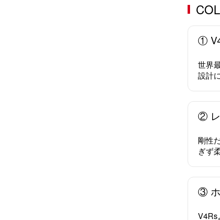
CO
① 
世界
設計
② 
剛性
ぎず
③ 
V4