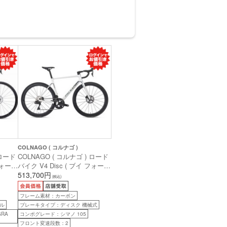
COLNAGO ( コルナゴ )
 ロード
COLNAGO ( コルナゴ ) ロード
フォー
バイク V4 Disc ( ブイ フォー
ディスク ) 105 機械式 12sp
513,700円
(税込)
S (身
VDWH ( ホワイト ) 455S ( 身長
目安170cm前後 )
フレーム素材：カーボン
ル
ブレーキタイプ：ディスク 機械式
RA
コンポグレード：シマノ 105
フロント変速段数：2