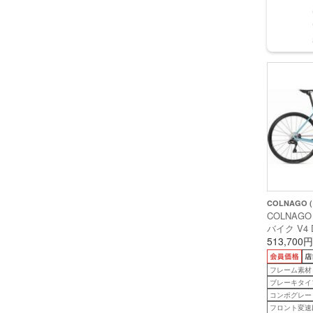
COLNAGO 
COLNAGO
バイク V4 
ディスク ) 
513,700円
VDBL ( ア
目安175c
フレーム素材
ブレーキタイ
コンポグレード
フロント変速