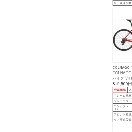
リア変速段数
COLNAGO 
COLNAGO
バイク V4 
ディスク ) U
819,500円
VDRD ( ロ
安175cm前
フレーム素材
ブレーキタイ
コンポグレード
DI2
フロント変速
リア変速段数