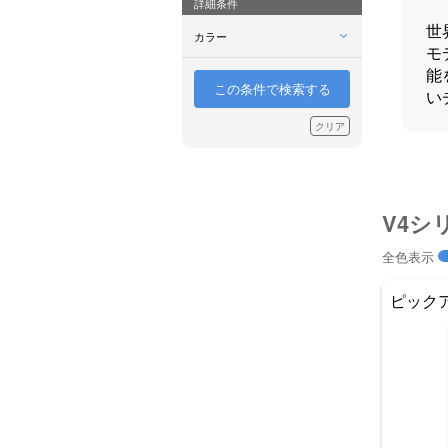
詳細条件
世
カラー
モ
能
この条件で検索する
い
クリア
V4シリ
全色表示
ピック