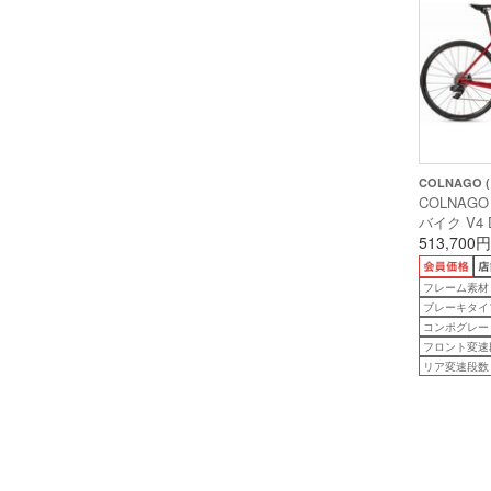
COLNAGO 
COLNAGO
バイク V4 
ディスク ) 
513,700円
VDRD ( ロ
安175cm前
フレーム素材
ブレーキタイ
コンポグレード
フロント変速
リア変速段数