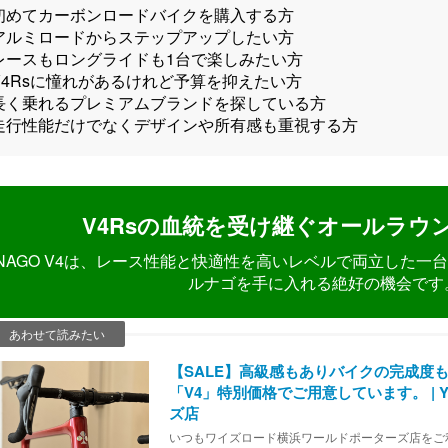
初めてカーボンロードバイクを購入する方
アルミロードからステップアップしたい方
レースもロングライドも1台で楽しみたい方
V4Rsに憧れがあるけれど予算を抑えたい方
長く乗れるプレミアムブランドを探している方
走行性能だけでなくデザインや所有感も重視する方
V4Rsの血統を受け継ぐオールラウ
LNAGO V4は、レース性能と快適性を高いレベルで両立した
ルナゴを手に入れる絶好の機会です
【SALE】高級感もありバイクの完成度
「V4」特別価格でご用意しています。 | Y
ズ店
いつもワイズロード横浜ワールドポーターズ店をご