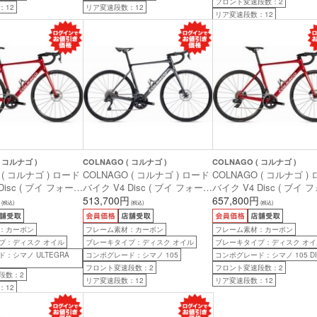
フロント変速段数：2
：12
リア変速段数：12
リア変速段数：12
( コルナゴ )
COLNAGO ( コルナゴ )
COLNAGO ( コルナゴ )
 ( コルナゴ ) ロード
COLNAGO ( コルナゴ ) ロード
COLNAGO ( コルナゴ )
Disc ( ブイ フォー
バイク V4 Disc ( ブイ フォー
バイク V4 Disc ( ブイ 
LTEGRA Di2
ディスク ) 105 機械式 12sp
513,700円
ディスク ) 105 Di2 VDRD
657,800円
(税込)
(税込)
(税込)
ッソ ) 485S (身長目
VDDK ( グリージョ ) 510S (身
ッソ ) 455S (身長目安17
後)
長目安180cm前後)
後)
：カーボン
フレーム素材：カーボン
フレーム素材：カーボン
プ：ディスク オイル
ブレーキタイプ：ディスク オイル
ブレーキタイプ：ディスク オイ
：シマノ ULTEGRA
コンポグレード：シマノ 105
コンポグレード：シマノ 105 DI
フロント変速段数：2
フロント変速段数：2
段数：2
リア変速段数：12
リア変速段数：12
：12