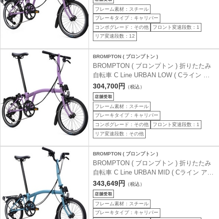
145-185cm)
フレーム素材：スチール
ブレーキタイプ：キャリパー
コンポグレード：その他
フロント変速段数：1
リア変速段数：12
BROMPTON ( ブロンプトン )
BROMPTON ( ブロンプトン ) 折りたたみ
自転車 C Line URBAN LOW ( Cライン ア
ーバン ロウ ) S4L 4S ライラックストーン
304,700円
（税込）
(身長目安 145-185cm)
フレーム素材：スチール
ブレーキタイプ：キャリパー
コンポグレード：その他
フロント変速段数：1
リア変速段数：その他
BROMPTON ( ブロンプトン )
BROMPTON ( ブロンプトン ) 折りたたみ
自転車 C Line URBAN MID ( Cライン アー
バン ミッド ) M4R 4S リアキャリア付き
343,649円
（税込）
クラウドメタリック (身長目安 145-185cm)
フレーム素材：スチール
ブレーキタイプ：キャリパー