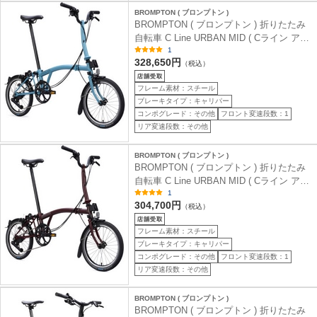
BROMPTON ( ブロンプトン )
BROMPTON ( ブロンプトン ) 折りたたみ
自転車 C Line URBAN MID ( Cライン アー
バン ミッド ) M4L 4S クラウドメタリック
1
328,650円
(身長目安 145-185cm)
（税込）
フレーム素材：スチール
ブレーキタイプ：キャリパー
コンポグレード：その他
フロント変速段数：1
リア変速段数：その他
BROMPTON ( ブロンプトン )
BROMPTON ( ブロンプトン ) 折りたたみ
自転車 C Line URBAN MID ( Cライン アー
バン ミッド ) M4L 4S レッド プラム (身長
1
304,700円
目安 145-185cm)
（税込）
フレーム素材：スチール
ブレーキタイプ：キャリパー
コンポグレード：その他
フロント変速段数：1
リア変速段数：その他
BROMPTON ( ブロンプトン )
BROMPTON ( ブロンプトン ) 折りたたみ