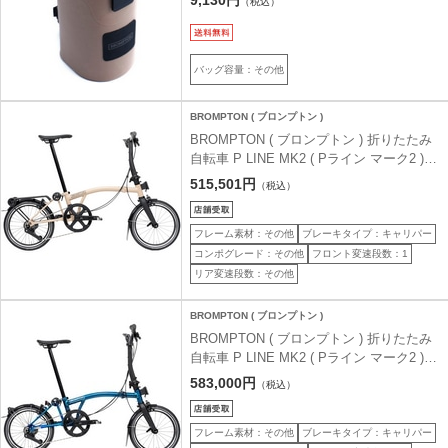
（税込）
バッグ容量：その他
BROMPTON ( ブロンプトン )
BROMPTON ( ブロンプトン ) 折りたたみ
自転車 P LINE MK2 ( Pライン マーク2 ) 4
速 LOW ラックあり S4R デューンサンド (
515,501円
（税込）
適正身長145-185cm前後 )
フレーム素材：その他
ブレーキタイプ：キャリパー
コンポグレード：その他
フロント変速段数：1
リア変速段数：その他
BROMPTON ( ブロンプトン )
BROMPTON ( ブロンプトン ) 折りたたみ
自転車 P LINE MK2 ( Pライン マーク2 )
12速 MID ラックなし MLL パシフィックラ
583,000円
（税込）
ッカー ( 適正身長145-185cm前後 )
フレーム素材：その他
ブレーキタイプ：キャリパー