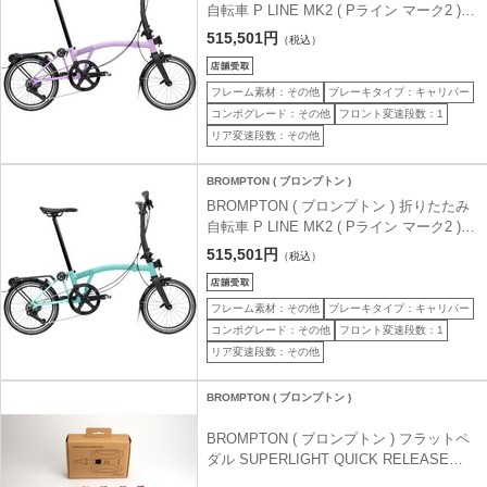
自転車 P LINE MK2 ( Pライン マーク2 ) 4
速 LOW ラックあり S4R ライラックスト
515,501円
（税込）
ーン ( 適正身長145-185cm前後 )
フレーム素材：その他
ブレーキタイプ：キャリパー
コンポグレード：その他
フロント変速段数：1
リア変速段数：その他
BROMPTON ( ブロンプトン )
BROMPTON ( ブロンプトン ) 折りたたみ
自転車 P LINE MK2 ( Pライン マーク2 ) 4
速 MID ラックあり M4R ターキッシュグリ
515,501円
（税込）
ーン ( 適正身長145-185cm前後 )
フレーム素材：その他
ブレーキタイプ：キャリパー
コンポグレード：その他
フロント変速段数：1
リア変速段数：その他
BROMPTON ( ブロンプトン )
BROMPTON ( ブロンプトン ) フラットペ
ダル SUPERLIGHT QUICK RELEASE
PEDAL ( スーパーライト クイック リリー