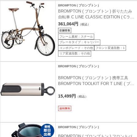
BROMPTON ( ブロンプトン )
BROMPTON ( ブロンプトン ) 折りたたみ
自転車 C LINE CLASSIC EDITION ( Cライ
ン クラシック エディション ) ウォールナ
361,064円
（税込）
ットブラウン ( 身長目安145-185cm前後 )
フレーム素材：スチール
ブレーキタイプ：キャリパー
コンポグレード：その他
フロント変速段数：1
リア変速段数：その他
BROMPTON ( ブロンプトン )
BROMPTON ( ブロンプトン ) 携帯工具
BROMPTON TOOLKIT FOR T LINE ( ブロ
ンプトン ツールキット フォー T ライン )
15,499円
（税込）
BROMPTON ( ブロンプトン )
BROMPTON ( ブロンプトン ) フロントバ