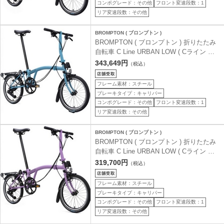
コンポグレード：その他
フロント変速段数：1
リア変速段数：その他
BROMPTON ( ブロンプトン )
BROMPTON ( ブロンプトン ) 折りたたみ
自転車 C Line URBAN LOW ( Cライン ア
ーバン ロウ ) S4R 4S リアキャリア付き
343,649円
（税込）
クラウドメタリック (身長目安 145-185cm)
フレーム素材：スチール
ブレーキタイプ：キャリパー
コンポグレード：その他
フロント変速段数：1
リア変速段数：その他
BROMPTON ( ブロンプトン )
BROMPTON ( ブロンプトン ) 折りたたみ
自転車 C Line URBAN LOW ( Cライン ア
ーバン ロウ ) S4R 4S リアキャリア付き
319,700円
（税込）
ライラックストーン (身長目安 145-185cm)
フレーム素材：スチール
ブレーキタイプ：キャリパー
コンポグレード：その他
フロント変速段数：1
リア変速段数：その他