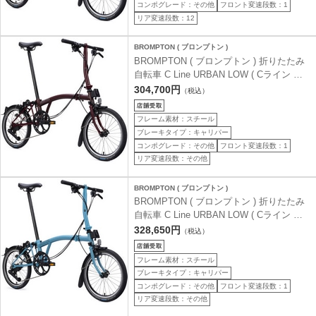
コンポグレード：その他
フロント変速段数：1
リア変速段数：12
BROMPTON ( ブロンプトン )
BROMPTON ( ブロンプトン ) 折りたたみ
自転車 C Line URBAN LOW ( Cライン ア
ーバン ロウ ) S4L 4S プラム レッド (身長
304,700円
（税込）
目安 145-185cm)
フレーム素材：スチール
ブレーキタイプ：キャリパー
コンポグレード：その他
フロント変速段数：1
リア変速段数：その他
BROMPTON ( ブロンプトン )
BROMPTON ( ブロンプトン ) 折りたたみ
自転車 C Line URBAN LOW ( Cライン ア
ーバン ロウ ) S4L 4S クラウドメタリック
328,650円
（税込）
(身長目安 145-185cm)
フレーム素材：スチール
ブレーキタイプ：キャリパー
コンポグレード：その他
フロント変速段数：1
リア変速段数：その他