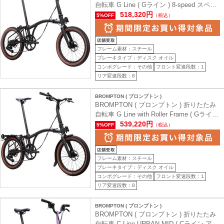
自転車 G Line ( Gライン ) 8-speed スペー
スブラック S (身長目安152-168cm)
518,320円
5%OFF
（税込）
フレーム素材：スチール
ブレーキタイプ：ディスク オイル
コンポグレード：その他
フロント変速段数：1
リア変速段数：8
BROMPTON ( ブロンプトン )
BROMPTON ( ブロンプトン ) 折りたたみ
自転車 G Line with Roller Frame ( Gライン
ローラーフレーム 付属 ) 8-speed スペース
539,220円
5%OFF
（税込）
ブラック M (身長目安168-183cm)
フレーム素材：スチール
ブレーキタイプ：ディスク オイル
コンポグレード：その他
フロント変速段数：1
リア変速段数：8
BROMPTON ( ブロンプトン )
BROMPTON ( ブロンプトン ) 折りたたみ
自転車 C Line URBAN MID ( Cライン アー