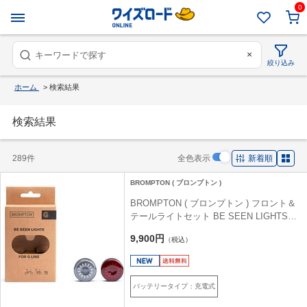
0
×
絞り込み
ホーム
>
検索結果
検索結果
289件
全色表示
新着順
BROMPTON ( ブロンプトン )
BROMPTON ( ブロンプトン ) フロント＆
テールライトセット BE SEEN LIGHTS
FOR G LINE
9,900円
（税込）
バッテリータイプ：充電式