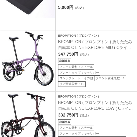
5,000円
（税込）
BROMPTON ( ブロンプトン )
BROMPTON ( ブロンプトン ) 折りたたみ
自転車 C LINE EXPLORE MID ( Cライン
エクスプローラ ミッド ) MLR リアキャリ
347,750円
（税込）
ア付 12S ライラックストーン (身長目安
145-185cm)
フレーム素材：スチール
ブレーキタイプ：キャリパー
コンポグレード：その他
フロント変速段数：1
リア変速段数：12
BROMPTON ( ブロンプトン )
BROMPTON ( ブロンプトン ) 折りたたみ
自転車 C LINE EXPLORE LOW ( Cライン
エクスプローラ ロウ ) SLL 12S プラム レ
332,750円
（税込）
ッド (身長目安 145-185cm)
フレーム素材：スチール
ブレーキタイプ：キャリパー