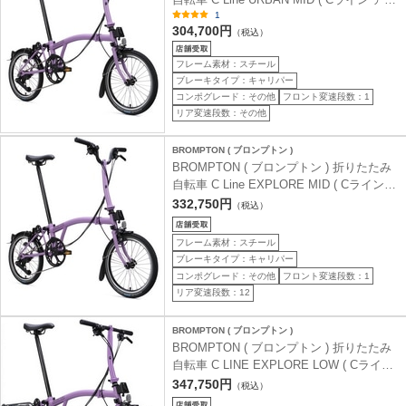
バン ミッド ) M4L 4S ライラックストーン
1
304,700円
(身長目安 145-185cm)
（税込）
フレーム素材：スチール
ブレーキタイプ：キャリパー
コンポグレード：その他
フロント変速段数：1
リア変速段数：その他
BROMPTON ( ブロンプトン )
BROMPTON ( ブロンプトン ) 折りたたみ
自転車 C Line EXPLORE MID ( Cライン
エクスプローラ ミッド ) MLL 12S ライラ
332,750円
（税込）
ックストーン (身長目安 145-185cm)
フレーム素材：スチール
ブレーキタイプ：キャリパー
コンポグレード：その他
フロント変速段数：1
リア変速段数：12
BROMPTON ( ブロンプトン )
BROMPTON ( ブロンプトン ) 折りたたみ
自転車 C LINE EXPLORE LOW ( Cライン
エクスプローラ ロウ ) SLR リアキャリア
347,750円
（税込）
付き 12S ライラックストーン (身長目安