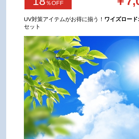
18
￥7,
％OFF
UV対策アイテムがお得に揃う！
ワイズロード
セット