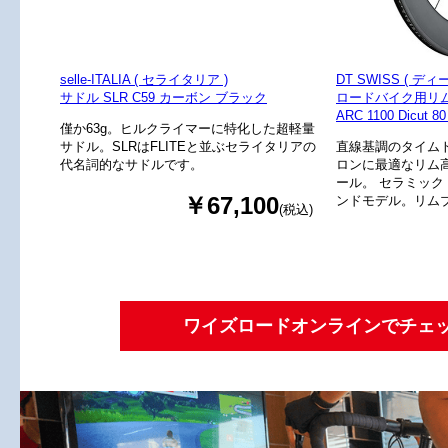
selle-ITALIA ( セライタリア )
DT SWISS ( デ
サドル SLR C59 カーボン ブラック
ロードバイク用リ
ARC 1100 Dicut 8
僅か63g。ヒルクライマーに特化した超軽量
サドル。SLRはFLITEと並ぶセライタリアの
直線基調のタイム
代名詞的なサドルです。
ロンに最適なリム高
ール。 セラミック
￥67,100
ンドモデル。リム
(税込)
ワイズロードオンラインでチェ