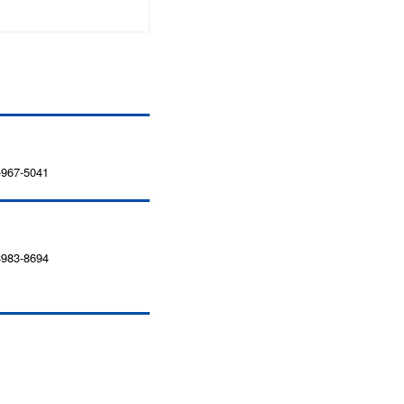
67-5041
83-8694