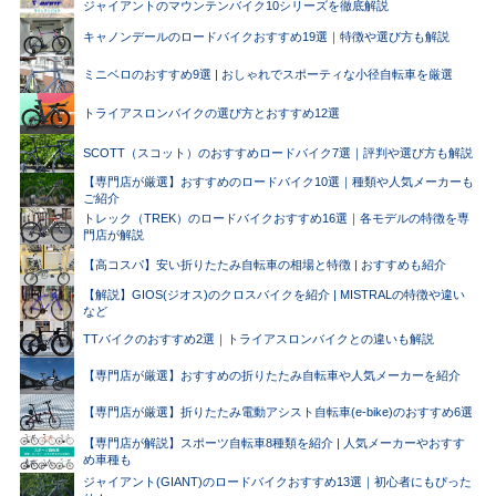
ジャイアントのマウンテンバイク10シリーズを徹底解説
キャノンデールのロードバイクおすすめ19選｜特徴や選び方も解説
ミニベロのおすすめ9選 | おしゃれでスポーティな小径自転車を厳選
トライアスロンバイクの選び方とおすすめ12選
SCOTT（スコット）のおすすめロードバイク7選｜評判や選び方も解説
【専門店が厳選】おすすめのロードバイク10選｜種類や人気メーカーも
ご紹介
トレック（TREK）のロードバイクおすすめ16選｜各モデルの特徴を専
門店が解説
【高コスパ】安い折りたたみ自転車の相場と特徴 | おすすめも紹介
【解説】GIOS(ジオス)のクロスバイクを紹介 | MISTRALの特徴や違い
など
TTバイクのおすすめ2選｜トライアスロンバイクとの違いも解説
【専門店が厳選】おすすめの折りたたみ自転車や人気メーカーを紹介
【専門店が厳選】折りたたみ電動アシスト自転車(e-bike)のおすすめ6選
【専門店が解説】スポーツ自転車8種類を紹介 | 人気メーカーやおすす
め車種も
ジャイアント(GIANT)のロードバイクおすすめ13選｜初心者にもぴった