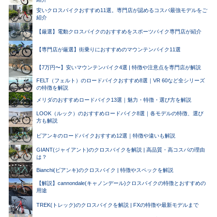
安いクロスバイクおすすめ11選。専門店が認めるコスパ最強モデルをご
紹介
【厳選】電動クロスバイクのおすすめをスポーツバイク専門店が紹介
【専門店が厳選】街乗りにおすすめのマウンテンバイク11選
【7万円〜】安いマウンテンバイク4選 | 特徴や注意点を専門店が解説
FELT（フェルト）のロードバイクおすすめ8選｜VR 60など全シリーズ
の特徴を解説
メリダのおすすめロードバイク13選｜魅力・特徴・選び方を解説
LOOK（ルック）のおすすめロードバイク8選｜各モデルの特徴、選び
方も解説
ビアンキのロードバイクおすすめ12選｜特徴や違いも解説
GIANT(ジャイアント)のクロスバイクを解説 | 高品質・高コスパの理由
は？
Bianchi(ビアンキ)のクロスバイク | 特徴やスペックを解説
【解説】cannondale(キャノンデール)クロスバイクの特徴とおすすめの
用途
TREK(トレック)のクロスバイクを解説 | FXの特徴や最新モデルまで