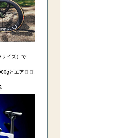
車53サイズ）で
00gとエアロロ
求