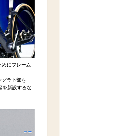
ためにフレーム
ヤグラ下部を
起を新設するな