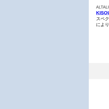
ALTA
KISO
スペ
によ