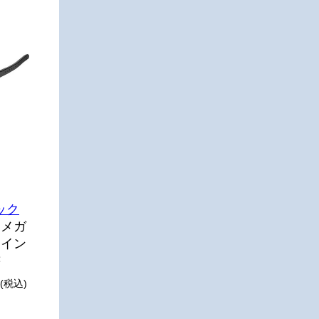
ック
、メガ
用イン
書
(税込)