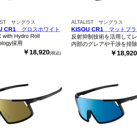
LIST サングラス
ALTALIST サングラス
U CR1
KISOU CR1
グロスホワイト
マットブラ
 with Hydro Roll
反射抑制技術を活用して
ology採用
内部のグレアや干渉を排
￥18,920
￥18,920
(税込)