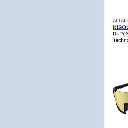
ALTA
KISO
Ri-PeX
Techn