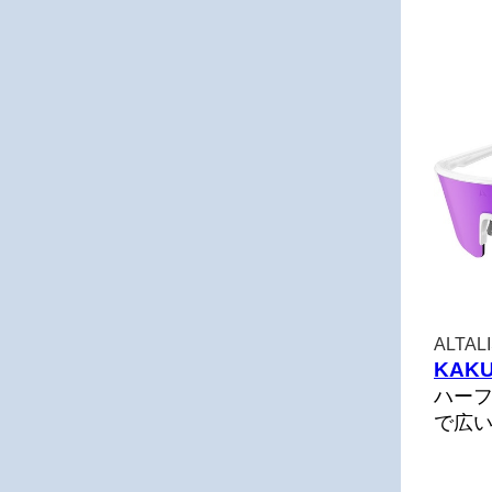
ALTA
KAKU
ハー
で広