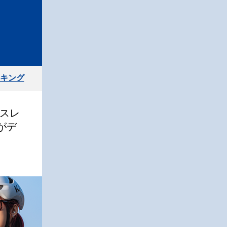
キング
スレ
」がデ