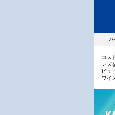
バ
コス
ンズを
ビュ
ワイ