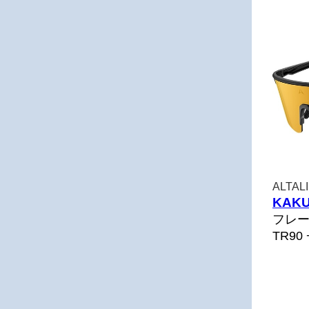
ALTA
KAKU
フレ
TR90