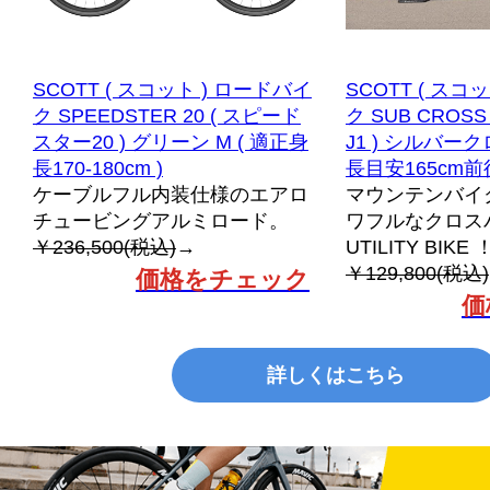
SCOTT ( スコット ) ロードバイ
SCOTT ( スコ
ク SPEEDSTER 20 ( スピード
ク SUB CROSS
スター20 ) グリーン M ( 適正身
J1 ) シルバーク
長170-180cm )
長目安165cm前
ケーブルフル内装仕様のエアロ
マウンテンバイ
チュービングアルミロード。
ワフルなクロスバ
￥236,500(税込)
→
UTILITY BIKE 
￥129,800(税込)
価格をチェック
価
詳しくはこちら