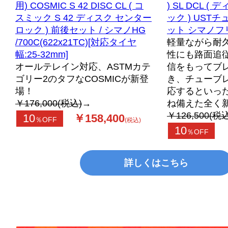
用) COSMIC S 42 DISC CL ( コ
) SL DCL 
スミック S 42 ディスク センター
ック ) UST
ロック ) 前後セット / シマノHG
ット シマノフ
/700C(622x21TC)[対応タイヤ
軽量ながら耐
幅:25-32mm]
性にも路面追
オールテレイン対応、ASTMカテ
信をもってブ
ゴリー2のタフなCOSMICが新登
き、チューブ
場！
応するといっ
￥176,000(税込)
→
ね備えた全く
￥126,500(税
10
￥158,400
％OFF
(税込)
10
％OFF
詳しくはこちら