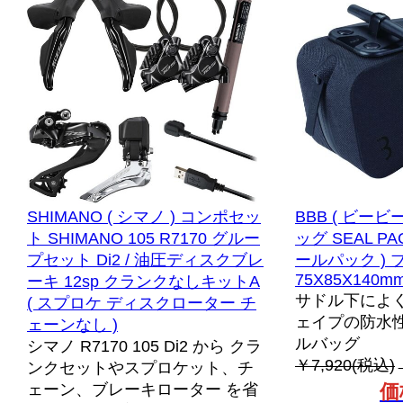
SHIMANO ( シマノ ) コンポセッ
BBB ( ビービ
ト SHIMANO 105 R7170 グルー
ッグ SEAL PAC
プセット Di2 / 油圧ディスクブレ
ールパック ) 
75X85X140m
ーキ 12sp クランクなしキットA
サドル下によ
( スプロケ ディスクローター チ
ェイプの防水
ェーンなし )
ルバッグ
シマノ R7170 105 Di2 から クラ
￥7,920(税込)
ンクセットやスプロケット、チ
ェーン、ブレーキローター を省
価