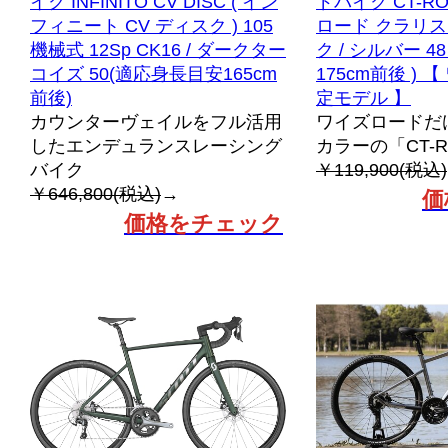
イク INFINITO CV DISC ( イン
ドバイク CT-ROA
フィニート CV ディスク ) 105
ロード クラリス )
機械式 12Sp CK16 / ダークター
ク / シルバー 4
コイズ 50(適応身長目安165cm
175cm前後 )
前後)
定モデル 】
カウンターヴェイルをフル活用
ワイズロードだ
したエンデュランスレーシング
カラーの「CT-
バイク
￥119,900(税込)
￥646,800(税込)
→
価
価格をチェック