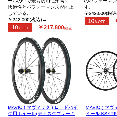
ールの中で最も汎用性が高く、
のパフォーマン
快適性とパフォーマンスが向上
す。
している。
￥242,000(税込
￥242,000(税込)
→
10
％OFF
10
￥217,800
％OFF
(税込)
MAVIC ( マヴィック ) ロードバイ
MAVIC ( マ
ク用ホイール(ディスクブレーキ
イール KSYRI