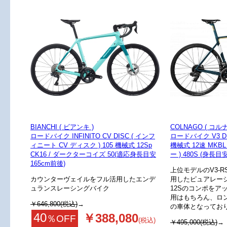
BIANCHI ( ビアンキ )
COLNAGO ( コルナ
ロードバイク INFINITO CV DISC ( インフ
ロードバイク V3 DIS
ィニート CV ディスク ) 105 機械式 12Sp
機械式 12速 MKB
CK16 / ダークターコイズ 50(適応身長目安
ー ) 480S (身長目
165cm前後)
上位モデルのV3-
カウンターヴェイルをフル活用したエンデ
用したピュアレーシ
ュランスレーシングバイク
12Sのコンポをア
用はもちろん、ロ
￥646,800(税込)
→
の車体となってお
40
￥388,080
％OFF
(税込)
￥495,000(税込)
→