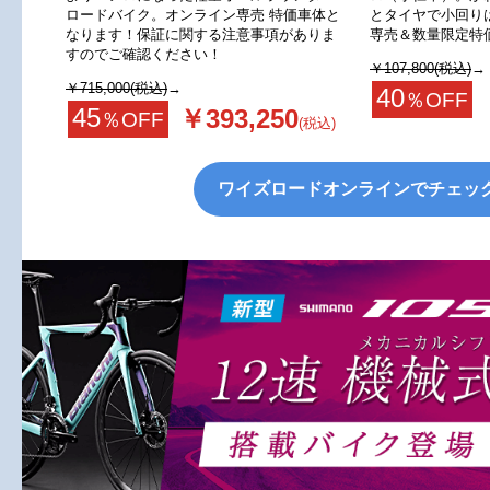
ロードバイク。オンライン専売 特価車体と
とタイヤで小回り
なります！保証に関する注意事項がありま
専売＆数量限定特
すのでご確認ください！
￥107,800(税込)
→
￥715,000(税込)
→
40
％OFF
45
￥393,250
％OFF
(税込)
ワイズロードオンラインでチェッ