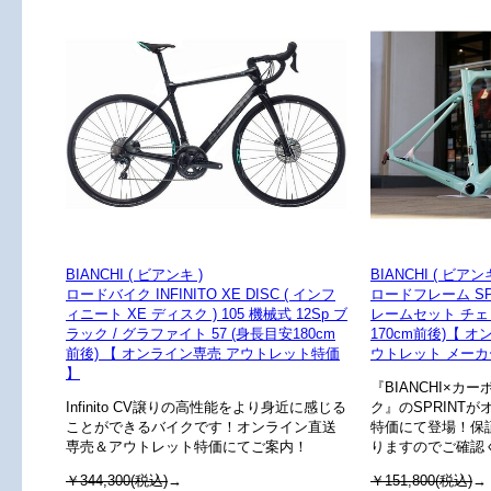
BIANCHI ( ビアンキ )
BIANCHI ( ビアンキ
ロードバイク INFINITO XE DISC ( インフ
ロードフレーム SPR
ィニート XE ディスク ) 105 機械式 12Sp ブ
レームセット チェ
ラック / グラファイト 57 (身長目安180cm
170cm前後)【 
前後) 【 オンライン専売 アウトレット特価
ウトレット メーカ
】
『BIANCHI×カ
Infinito CV譲りの高性能をより身近に感じる
ク』のSPRINT
ことができるバイクです！オンライン直送
特価にて登場！保
専売＆アウトレット特価にてご案内！
りますのでご確認
￥344,300(税込)
→
￥151,800(税込)
→