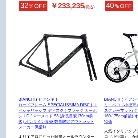
32
40
￥233,235
％OFF
％OFF
(税込)
BIANCHI ( ビアンキ )
BIANCHI ( ビアンキ
ロードフレーム SPECIALISSIMA DISC ( ス
ミニベロ（小径車） L
ペシャリッシマ ディスク ) ブラック カーボ
スグレーマット/グ
ン UD / マーメイド 53 (身長目安170cm前
160-175cm前後
後) オンライン専売 数量限定アウトレット
特価
メーカー保証無
人気イタリアンブラ
よりエアロになった軽量オールラウンダー
ロ（小径車）。か