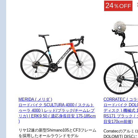
24
％OFF
MERIDA ( メリダ )
CORRATEC ( コ
ロードバイク SCULTURA 4000 ( スクルト
ロードバイク DOLOM
ゥーラ 4000 ) レッド/ブラック(チームレプ
ディスク ) 機械式 105
リカ) | ERK9 50 ( 適応身長目安 175-185cm
RS171 ブラック /
)
目安170cm前後)
リヤ12速の新型Shimano105とCF3フレーム
Corratecのア
を採用したオールラウンドモデル
DOLOMITI DIS