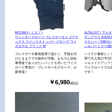
MIZUNO ( ミズノ )
ALTALIST ( アル
ウィンターグローブ ブレスサーモ x ゴアテ
サングラス KISOU
ックス ウインドストッパー グローブ ワイ
クスシー ) SMU
ズモデル ブラック M
シルバーミラー/調光
ブレスサーモ裏地使用で温かく、手袋を付
ハイテク素材とシ
けたままスマホ操作が可能。もちろん自転
用で大人気の”KISO
車用途でありがたいパッドも付いたワイズ
ャルメイクアップ 
ロード専売の「ブレスサーモグローブ」が
ワイズロードでの
新登場！
です！
￥6,980
(税込)