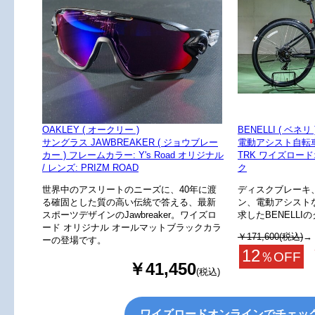
OAKLEY ( オークリー )
BENELLI ( ベネリ 
サングラス JAWBREAKER ( ジョウブレー
電動アシスト自転車（e
カー ) フレームカラー: Y's Road オリジナル
TRK ワイズロー
/ レンズ: PRIZM ROAD
ク
世界中のアスリートのニーズに、40年に渡
ディスクブレーキ
る確固とした質の高い伝統で答える、最新
ン、電動アシスト
スポーツデザインのJawbreaker。ワイズロ
求したBENELLI
ード オリジナル オールマットブラックカラ
￥171,600(税込)
→
ーの登場です。
12
％OFF
￥41,450
(税込)
ワイズロードオンラインでチェッ