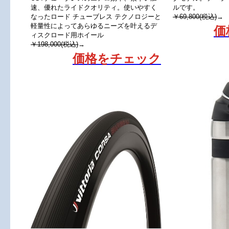
速、優れたライドクオリティ。使いやすく
ルです。
なったロード チューブレス テクノロジーと
￥69,800(税込)
→
軽量性によってあらゆるニーズを叶えるデ
価
ィスクロード用ホイール
￥198,000(税込)
→
価格をチェック