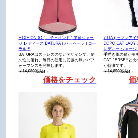
ETXE-ONDO ( エチェオンド ) 半袖ジャー
7-ITA ( セブン
ジ レディース BATURA ( バトゥーラ ) コー
DOPO CAT LADY
ラル S
レディー ジャージ 
BATURAはストレスのないデザインで、耐
手描き風の猫がモチ
久性に優れ、毎日の使用に妥協の無いパフ
CAT JERSEY
ォーマンスを発揮します。
が特徴です。
￥14,080(税込)
→
￥14,850(税込)
→
価格をチェック
価