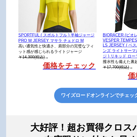
SPORTFUL ( スポルトフル ) 半袖ジャージ
BIORACER (ビ
VESPER TEMPES
PRO W JERSEY マサラ チェドロ M
LS JERSEY (
高い通気性と快適さ、肩部分の完璧なフィ
ンズ ライトサーマ
ット感が感じられるライトジャージ
ジ ) リキッド ロー
￥14,300(税込)
→
撥水性も備えた裏
価格をチェック
￥17,700(税込)
→
価
ワイズロードオンラインでチェッ
大好評！超お買得クロス