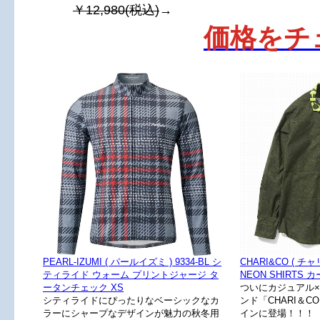
￥12,980(税込)
→
価格をチ
PEARL-IZUMI ( パールイズミ ) 9334-BL シ
CHARI&CO ( チャ
ティライド ウォーム プリントジャージ タ
NEON SHIRTS 
ータンチェック XS
ついにカジュアル
シティライドにぴったりなベーシックなカ
ンド「CHARI＆
ラーにシャープなデザインが魅力の秋冬用
インに登場！！！