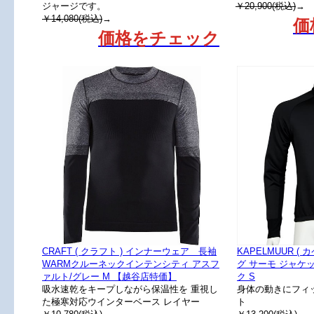
ジャージです。
￥20,900(税込)
→
￥14,080(税込)
→
価
価格をチェック
CRAFT ( クラフト ) インナーウェア 長袖
KAPELMUUR (
WARMクルーネックインテンシティ アスフ
グ サーモ ジャケ
ァルト/グレー M 【越谷店特価】
ク S
吸水速乾をキープしながら保温性を 重視し
身体の動きにフィ
た極寒対応ウインターベース レイヤー
ト