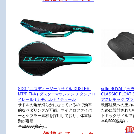
SDG ( エスディージー ) サドル DUSTER-
selle-ROYAL (
MT/P TI-A ( ダスターマウンテン チタンアロ
CLASSIC FLOA
イレール ) カモボルト / ティール
アスレチック ブラ
サドルの角が滑らかになっているので効率
軟部組織への圧力
的なペダリングが可能。マイクロファイバ
ために設計された
ーとケブラー素材を採用しており、体重移
トミックサドルで
動が容易
￥6,500(税込)
→
￥12,650(税込)
→
価