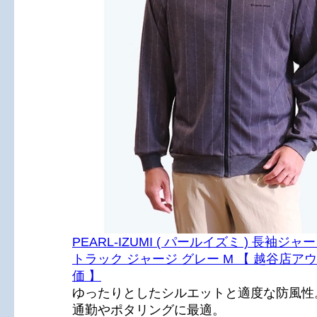
PEARL-IZUMI ( パールイズミ ) 長袖ジャージ
トラック ジャージ グレー M 【 越谷店ア
価 】
ゆったりとしたシルエットと適度な防風性
通勤やポタリングに最適。