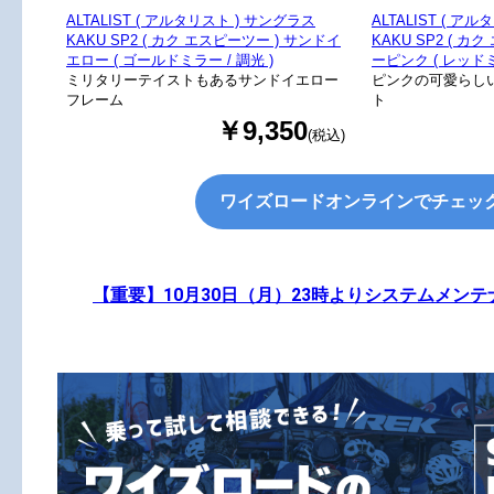
ALTALIST ( アルタリスト ) サングラス
ALTALIST ( ア
KAKU SP2 ( カク エスピーツー ) サンドイ
KAKU SP2 ( カ
エロー ( ゴールドミラー / 調光 )
ーピンク ( レッドミ
ミリタリーテイストもあるサンドイエロー
ピンクの可愛らし
フレーム
ト
￥9,350
(税込)
ワイズロードオンラインでチェッ
【重要】10月30日（月）23時よりシステムメン