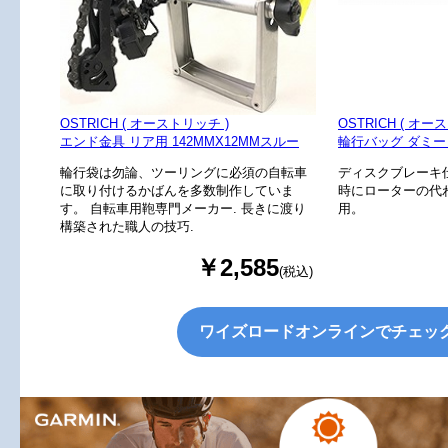
OSTRICH ( オーストリッチ )
OSTRICH ( オー
エンド金具 リア用 142MMX12MMスルー
輪行バッグ ダミ
輪行袋は勿論、ツーリングに必須の自転車
ディスクブレーキ
に取り付けるかばんを多数制作していま
時にローターの代
す。 自転車用鞄専門メーカー. 長きに渡り
用。
構築された職人の技巧.
￥2,585
(税込)
ワイズロードオンラインでチェッ