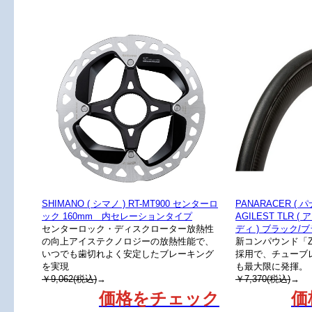
SHIMANO ( シマノ ) RT-MT900 センターロ
PANARACER (
ック 160mm 内セレーションタイプ
AGILEST TLR
センターロック・ディスクローター放熱性
ディ ) ブラック/ブ
の向上アイステクノロジーの放熱性能で、
新コンパウンド「ZS
いつでも歯切れよく安定したブレーキング
採用で、チューブ
を実現
も最大限に発揮。
￥9,062(税込)
→
￥7,370(税込)
→
価格をチェック
価