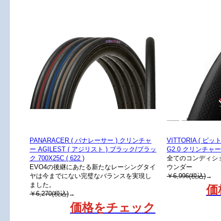
PANARACER ( パナレーサー ) クリンチャ
VITTORIA ( ビッ
ー AGILEST ( アジリスト ) ブラック/ブラッ
G2.0 クリンチャー
ク 700X25C ( 622 )
全てのコンディシ
EVO4の後継にあたる新たなレーシングタイ
ウンダー
ヤは今までにない完璧なバランスを実現し
￥6,996(税込)
→
ました。
価
￥6,270(税込)
→
価格をチェック