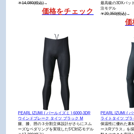
￥14,080(税込)
→
最高級の3DXパッド
注モデル
価格をチェック
￥20,350(税込)
→
価
PEARL IZUMI ( パールイズミ ) 6000-3DR
PEARL IZUMI ( 
ウインドブレーク タイツ ブラック M
ライトタイツ ブラ
腿、膝、脛の３分割立体設計がさらにスム
保温性に優れた素
ーズなペダリングを実現した5℃対応モデル
ースRプラス」を