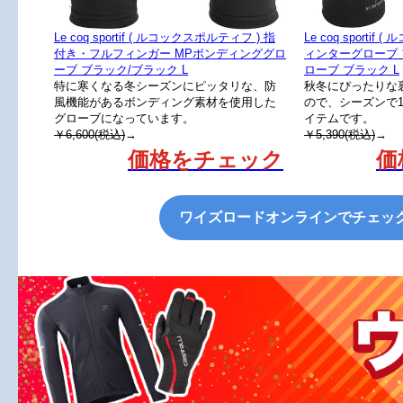
Le coq sportif ( ルコックスポルティフ ) 指
Le coq sporti
付き・フルフィンガー MPボンディンググロ
ィンターグローブ
ーブ ブラック/ブラック L
ローブ ブラック L
特に寒くなる冬シーズンにピッタリな、防
秋冬にぴったりな
風機能があるボンディング素材を使用した
ので、シーズンで
グローブになっています。
イテムです。
￥6,600(税込)
→
￥5,390(税込)
→
価格をチェック
価
ワイズロードオンラインでチェッ