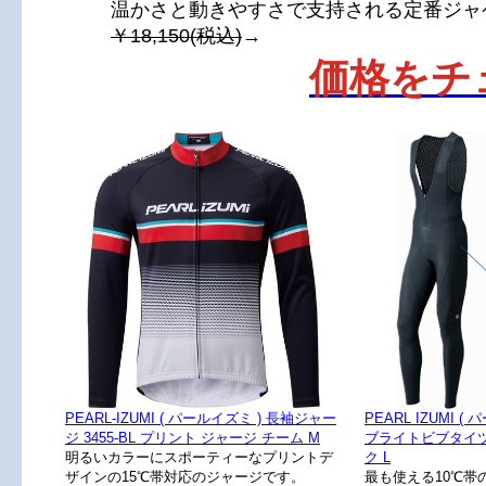
温かさと動きやすさで支持される定番ジャ
￥18,150(税込)
→
価格をチ
PEARL-IZUMI ( パールイズミ ) 長袖ジャー
PEARL IZUMI ( 
ジ 3455-BL プリント ジャージ チーム M
ブライトビブタイツ 
明るいカラーにスポーティーなプリントデ
ク L
ザインの15℃帯対応のジャージです。
最も使える10℃帯