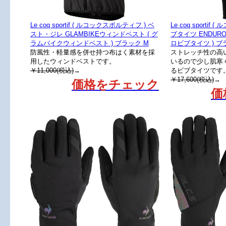
Le coq sportif ( ルコックスポルティフ ) ベ
Le coq sporti
スト・ジレ GLAMBIKEウィンドベスト ( グ
ブタイツ ENDUR
ラムバイクウィンドベスト ) ブラック M
ロビブタイツ ) ブ
防風性・軽量感を併せ持つ布はく素材を採
ストレッチ性の高
用したウィンドベストです。
いるので少し肌寒
￥11,000(税込)
→
るビブタイツです
￥17,600(税込)
→
価格をチェック
価