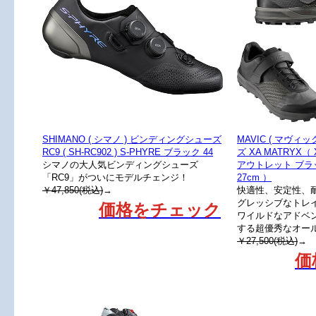
SHIMANO ( シマノ ) ビンディングシューズ
MAVIC ( マヴィ
RC9 ( SH-RC902 ) S-PHYRE ブラック 44
ズ XA MATRYX
シマノの大人気ビンディングシューズ
アウトレット ブラッ
「RC9」がついにモデルチェンジ！
27cm ）
￥47,850(税込)
→
快適性、安定性、
グレッシブなトレ
価格をチェック
ワイルドなアドベ
する超優秀なオー
￥27,500(税込)
→
価