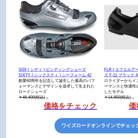
SIDI ( シディ ) ビンディングシューズ
FLR ( エフエル
SIXTY ( シックスティ ) シーフォーム 42
ズ F-11 ブラック 42 
創業60周年を記念して誕生した最高のパフ
ロライダーからイ
ォーマンスとデザインを追求して生まれた
ーマンスと快適性
ロードシューズ
したモデル
￥48,400(税込)
→
￥14,850(税込)
→
価格をチェック
価
ワイズロードオンラインでチェッ