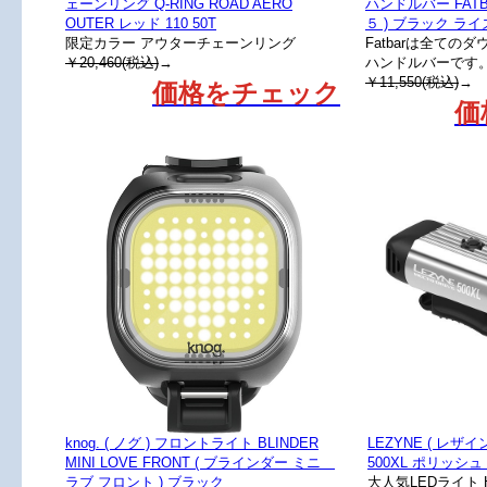
ェーンリング Q-RING ROAD AERO
ハンドルバー FATB
OUTER レッド 110 50T
５ ) ブラック ライ
限定カラー アウターチェーンリング
Fatbarは全て
￥20,460(税込)
→
ハンドルバーです
￥11,550(税込)
→
価格をチェック
価
knog. ( ノグ ) フロントライト BLINDER
LEZYNE ( レザイン
MINI LOVE FRONT ( ブラインダー ミニ
500XL ポリッシ
ラブ フロント ) ブラック
大人気LEDライト H