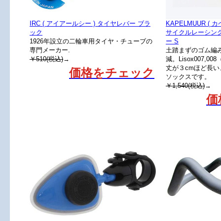
IRC ( アイアールシー ) タイヤレバー ブラ
KAPELMUUR (
ック
サイクルレーシング
1926年設立の二輪車用タイヤ・チューブの
ー S
専門メーカー.
土踏まずのゴム編
￥510(税込)
→
減。Lisox007,
丈が３cmほど長
価格をチェック
ソックスです。
￥1,540(税込)
→
価