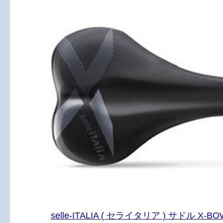
selle-ITALIA ( セライタリア ) サドル X-BO