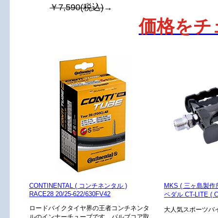
￥7,590(税込)
→
価格をチ
CONTINENTAL ( コンチネンタル )
MKS ( 三ヶ島製作所
RACE28 20/25-622/630FV42
ペダル CT-LITE (
ロードバイクタイヤ界の王者コンチネンタ
大人気スポーツバ
ルのインナーチューブです。バルブコア取