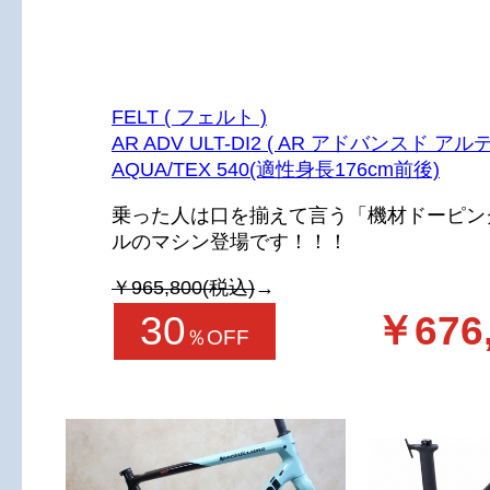
FELT ( フェルト )
AR ADV ULT-DI2 ( AR アドバンスド アルテ
AQUA/TEX 540(適性身長176cm前後)
乗った人は口を揃えて言う「機材ドーピング
ルのマシン登場です！！！
￥965,800(税込)
→
30
￥676
％OFF