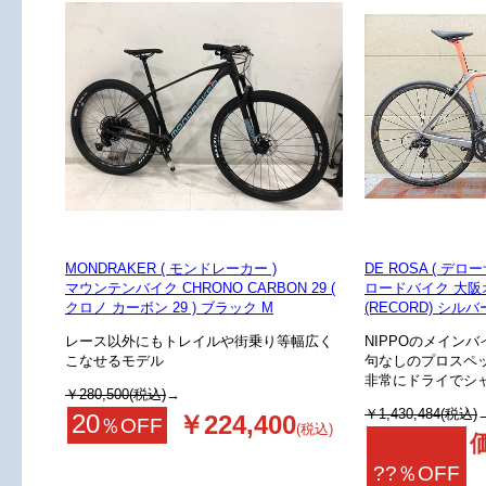
MONDRAKER ( モンドレーカー )
DE ROSA ( デロー
マウンテンバイク CHRONO CARBON 29 (
ロードバイク 大阪オ
クロノ カーボン 29 ) ブラック M
(RECORD) シルバー
レース以外にもトレイルや街乗り等幅広く
NIPPOのメイン
こなせるモデル
句なしのプロスペ
非常にドライでシ
￥280,500(税込)
→
￥1,430,484(税込)
20
￥224,400
％OFF
(税込)
??％OFF