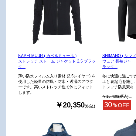
KAPELMUUR ( カペルミュール )
SHIMANO ( シマノ
ストレッチ ストーム ジャケット 2.5 ブラッ
ウェア 長袖ジャー
ク L
ラック L
薄い防水フィルム入り素材 (2.5レイヤー) を
冬に快適に過ごす
使用した軽量の防風・防水・透湿のアウタ
工と裏起毛を施し
ーです。高いストレッチ性で体にフィット
トレッチ防風素材
します。
￥15,400(税込)
→
30
￥20,350
％OFF
(税込)