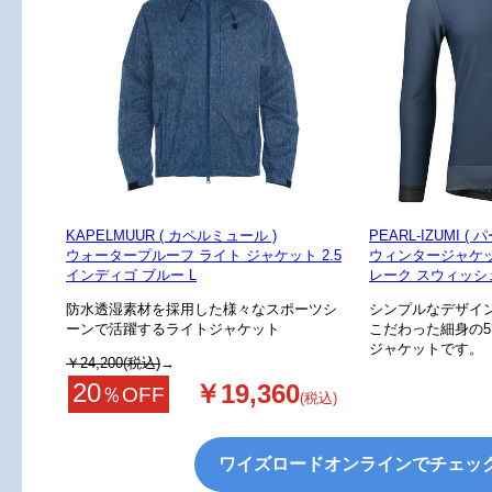
KAPELMUUR ( カペルミュール )
PEARL-IZUMI (
ウォータープルーフ ライト ジャケット 2.5
ウィンタージャケット
インディゴ ブルー L
レーク スウィッシュ
防水透湿素材を採用した様々なスポーツシ
シンプルなデザイ
ーンで活躍するライトジャケット
こだわった細身の
ジャケットです。
￥24,200(税込)
→
20
￥19,360
％OFF
(税込)
ワイズロードオンラインでチェッ