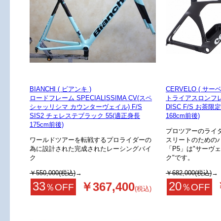
BIANCHI ( ビアンキ )
CERVELO ( サーベ
ロードフレーム SPECIALISSIMA CV(スペ
トライアスロンフレ
シャッリシマ カウンターヴェイル) F/S
DISC F/S お茶限
SIS2 チェレステブラック 55(適正身長
168cm前後)
175cm前後)
プロツアーのライ
ワールドツアーを転戦するプロライダーの
スリートのための
為に設計された完成されたレーシングバイ
「P5」は"サーヴ
ク
ク"です。
￥550,000(税込)
→
￥682,000(税込)
→
33
20
￥367,400
％OFF
％OFF
(税込)