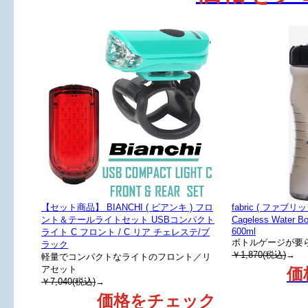
【セット商品】 BIANCHI ( ビアンキ ) フロ
fabric ( ファブ
ント＆テールライトセット USBコンパクト
Cageless Water
600ml
ライト C フロント / C リア チェレステ/ブ
ボトルゲージが要
ラック
￥1,870(税込)
→
軽量でコンパクトなライトのフロント／リ
アセット
価
￥7,040(税込)
→
価格をチェック