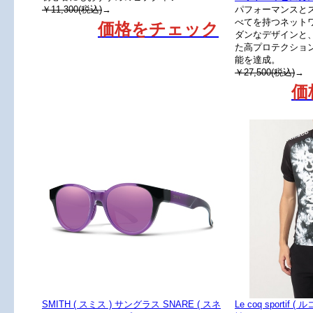
￥11,300(税込)
→
パフォーマンスと
べてを持つネット
価格をチェック
ダンなデザインと
た高プロテクショ
能を達成。
￥27,500(税込)
→
価
SMITH ( スミス ) サングラス SNARE ( スネ
Le coq sportif