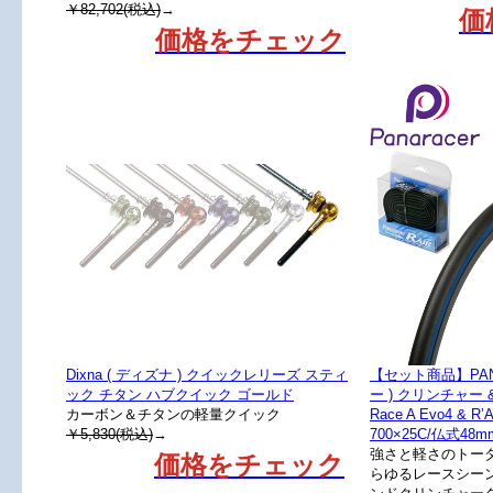
￥82,702(税込)
→
価
価格をチェック
Dixna ( ディズナ ) クイックレリーズ スティ
【セット商品】PAN
ック チタン ハブクイック ゴールド
ー ) クリンチャー
カーボン＆チタンの軽量クイック
Race A Evo4 &
￥5,830(税込)
→
700×25C/仏式48m
強さと軽さのトー
価格をチェック
らゆるレースシー