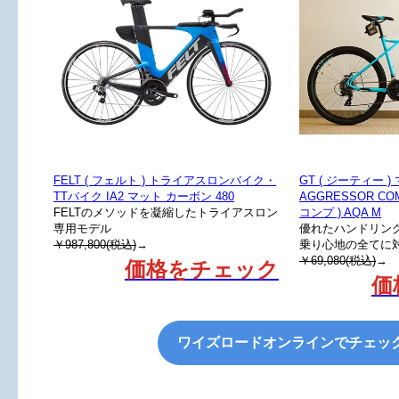
FELT ( フェルト ) トライアスロンバイク・
GT ( ジーティー 
TTバイク IA2 マット カーボン 480
AGGRESSOR CO
FELTのメソッドを凝縮したトライアスロン
コンプ ) AQA M
専用モデル
優れたハンドリン
￥987,800(税込)
→
乗り心地の全てに対
￥69,080(税込)
→
価格をチェック
価
ワイズロードオンラインでチェッ