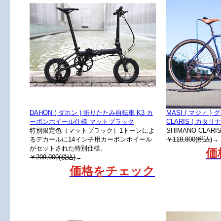
DAHON ( ダホン ) 折りたたみ自転車 K3 カ
MASI ( マジィ )
ーボンホイール仕様 マットブラック
CLARIS ( カタリ
特別限定色（マットブラック）1トーンによ
SHIMANO CLA
るデカールに14インチ用カーボンホイール
￥118,800(税込)
→
がセットされた特別仕様。
価
￥209,000(税込)
→
価格をチェック