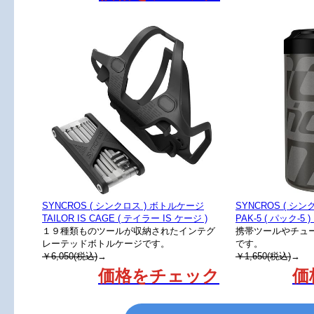
SYNCROS ( シンクロス ) ボトルケージ
SYNCROS ( シ
TAILOR IS CAGE ( テイラー IS ケージ )
PAK-5 ( パック-5
１９種類ものツールが収納されたインテグ
携帯ツールやチュ
レーテッドボトルケージです。
です。
￥6,050(税込)
→
￥1,650(税込)
→
価格をチェック
価