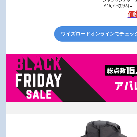
ンドクリンチャー
￥15,798(税込)
→
価
ワイズロードオンラインでチェッ