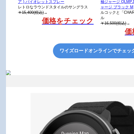
ア ) バイオレットスプレー
袖ジャージ QLMP
レトロなラウンドスタイルのサングラス
ャージ ブラック M
￥15,400(税込)
→
ルコックと「CHA
ル
価格をチェック
￥16,500(税込)
→
価
ワイズロードオンラインでチェッ