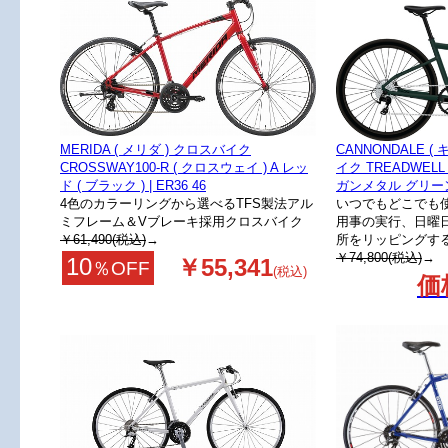
MERIDA ( メリダ ) クロスバイク
CANNONDALE 
CROSSWAY100-R ( クロスウェイ ) A レッ
イク TREADWELL
ド ( ブラック ) | ER36 46
ガンメタル グリーン
4色のカラーリングから選べるTFS製法アル
いつでもどこでも
ミフレーム＆Vブレーキ採用クロスバイク
用事の実行、日曜
￥61,490(税込)
→
所をリッピングす
￥74,800(税込)
→
10
￥55,341
％OFF
(税込)
価