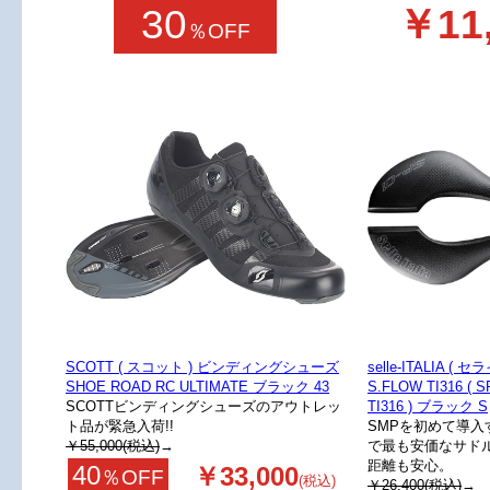
30
￥11
％OFF
SCOTT ( スコット ) ビンディングシューズ
selle-ITALIA (
SHOE ROAD RC ULTIMATE ブラック 43
S.FLOW TI316 
SCOTTビンディングシューズのアウトレッ
TI316 ) ブラック S
ト品が緊急入荷!!
SMPを初めて導
￥55,000(税込)
→
で最も安価なサド
距離も安心。
40
￥33,000
％OFF
(税込)
￥26,400(税込)
→