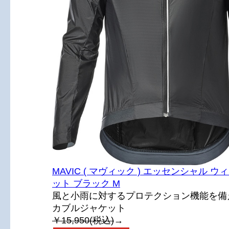
MAVIC ( マヴィック ) エッセンシャル ウ
ット ブラック M
風と小雨に対するプロテクション機能を備
カブルジャケット
￥15,950(税込)
→