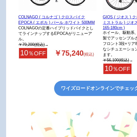
COLNAGO ( コルナゴ ) クロスバイク
GIOS ( ジオス ) 
EPOCA ( エポカ ) パール ホワイト 500MM
ミストラル ) ジオス
165-180cm )
COLNAGOの定番ハイブリッドバイクとし
ホイール、駆動系、
てラインナップするEPOCAがリニューア
製でアッセンブル
ル。
フロント3段×リア
￥79,200(税込)
→
なシチュエーショ
10
￥75,240
％OFF
(税込)
ます。
￥56,100(税込)
→
10
％OFF
ワイズロードオンラインでチェッ