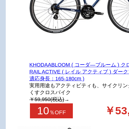
KHODAABLOOM ( コーダ―ブルーム ) 
RAIL ACTIVE ( レイル アクティブ ) ダーク
適応身長：165-180cm )
実用用途もアクティビティも、サイクリン
くすクロスバイク
￥59,950(税込)
→
10
￥53
％OFF