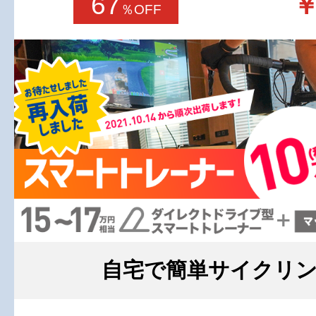
67
￥
％OFF
自宅で簡単サイクリ