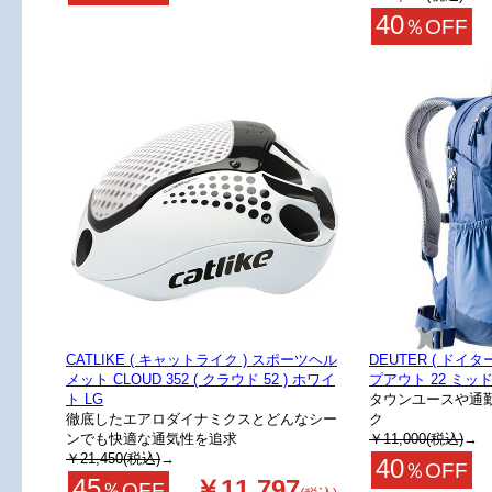
40
％OFF
CATLIKE ( キャットライク ) スポーツヘル
DEUTER ( ドイ
メット CLOUD 352 ( クラウド 52 ) ホワイ
プアウト 22 ミッ
ト LG
タウンユースや通
徹底したエアロダイナミクスとどんなシー
ク
ンでも快適な通気性を追求
￥11,000(税込)
→
￥21,450(税込)
→
40
％OFF
45
￥11,797
％OFF