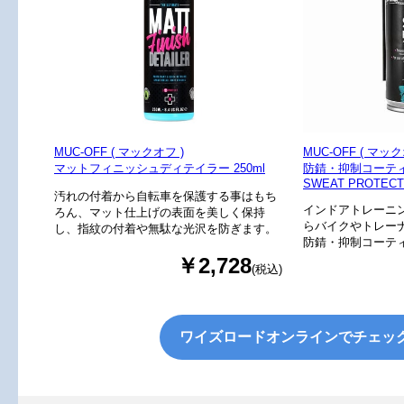
MUC-OFF ( マックオフ )
MUC-OFF ( マック
マットフィニッシュディテイラー 250ml
防錆・抑制コーテ
SWEAT PROTECT 
汚れの付着から自転車を保護する事はもち
インドアトレーニ
ろん、マット仕上げの表面を美しく保持
らバイクやトレー
し、指紋の付着や無駄な光沢を防ぎます。
防錆・抑制コーテ
￥2,728
(税込)
ワイズロードオンラインでチェッ