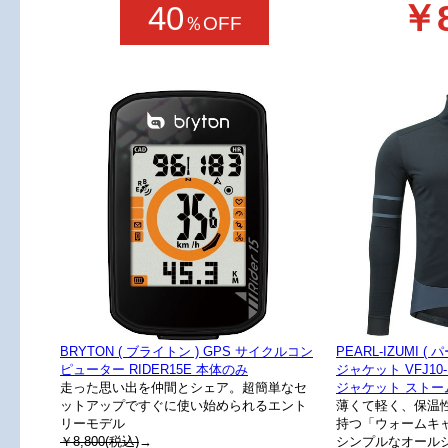
￥8
40
％OFF
BRYTON ( ブライトン ) GPS サイクルコン
PEARL-IZUMI 
ピューター RIDER15E 本体のみ
ジャケット VFJ10
走った思い出を仲間とシェア。超簡単なセ
ジャケット ストー
ットアップですぐに使い始められるエント
薄くて軽く、保温
リーモデル
持つ「ウォームキ
￥8,800(税込)
→
シンプルなオール