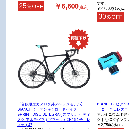
です。
25
￥6,600
％OFF
(税込)
￥29,700(税込)
→
30
％OFF
【台数限定カタログ外スペックモデル】
BIANCHI ( ビア
BIANCHI ( ビアンキ ) ロードバイク
ーター チェレステ
SPRINT DISC ULTEGRA ( スプリント ディ
アルミニウムボデ
スク アルテグラ ) ブラック / CK16 ( チェレ
クトなCO2インフ
ステ ) 47
￥2,750(税込)
→