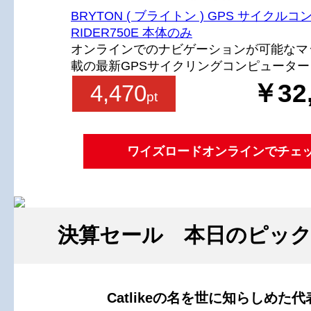
BRYTON ( ブライトン ) GPS サイクル
RIDER750E 本体のみ
オンラインでのナビゲーションが可能なマ
載の最新GPSサイクリングコンピューター
￥32
4,470
pt
ワイズロードオンラインでチェ
決算セール 本日のピッ
Catlikeの名を世に知らしめた