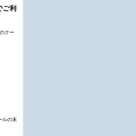
でご利
フのクー
ールの末