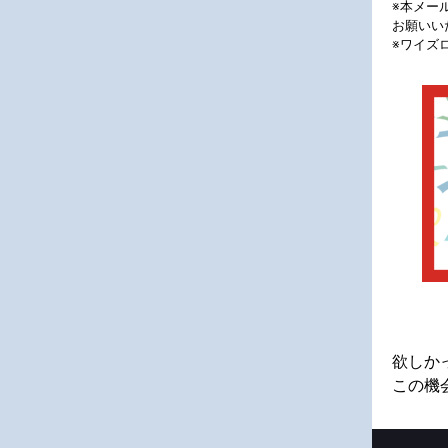
※本メー
お願いい
※ワイズ
欲しか
この機