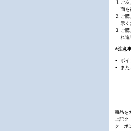
ご友
面を
ご購
示く
ご購
れ進
※注意
ポイ
また
商品を
上記ク
クーポ