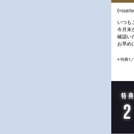
{=cust
いつも
今月末
確認い
お早め
※ 特典