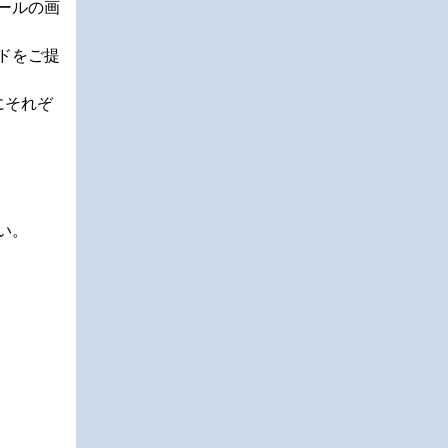
ールの画
ドをご提
にそれぞ
い。