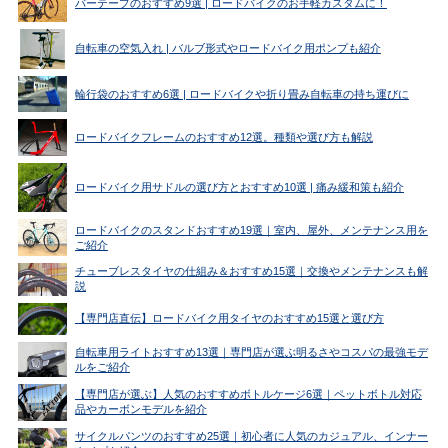
バーテープのおすすめ9選 | ロードバイクのお手軽カスタムに！
自転車の空気入れ | バルブ形式やロードバイク用ポンプも紹介
輪行袋のおすすめ6選 | ロードバイクや折り畳み自転車の持ち運びに
ロードバイクフレームのおすすめ12選。種類や選び方も解説
ロードバイク用サドルの選び方とおすすめ10選 | 痛み緩和策も紹介
ロードバイクのスタンドおすすめ19選｜室内、屋外、メンテナンス用を
ご紹介
チューブレスタイヤの仕組み＆おすすめ15選｜交換やメンテナンスも解
説
【専門店直伝】ロードバイク用タイヤのおすすめ15選と選び方
自転車用ライトおすすめ13選｜専門店が選ぶ明るさやコスパの最強モデ
ルをご紹介
【専門店が選ぶ】人気のおすすめボトルケージ6選｜ペットボトル対応
品やカーボンモデルを紹介
サイクルパンツのおすすめ25選｜初心者に人気のカジュアル、インナー