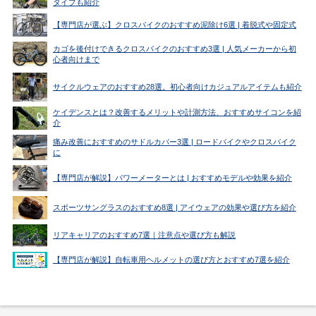
タイプも紹介
【専門店が選ぶ】クロスバイクのおすすめ泥除け6選 | 着脱式や固定式
カゴを後付けできるクロスバイクのおすすめ3選 | 人気メーカーから初
心者向けまで
サイクルウェアのおすすめ28選。初心者向けカジュアルアイテムも紹介
ケイデンスとは？改善するメリットや計測方法、おすすめサイコンを紹
介
痛み改善におすすめのサドルカバー3選 | ロードバイクやクロスバイク
に
【専門店が解説】パワーメーターとは | おすすめモデルや効果を紹介
スポーツサングラスのおすすめ8選 | アイウェアの効果や選び方を紹介
リアキャリアのおすすめ7選｜注意点や選び方も解説
【専門店が解説】自転車用ヘルメットの選び方とおすすめ7選を紹介