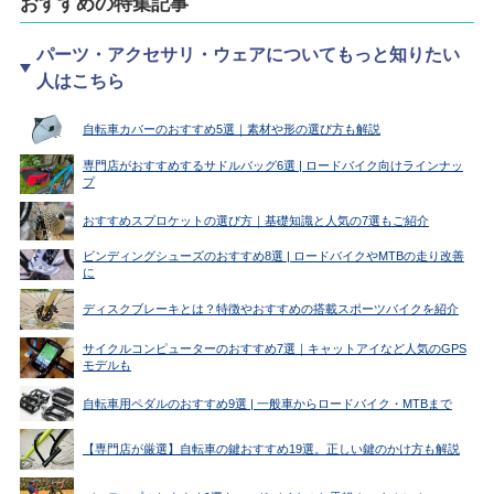
おすすめの特集記事
パーツ・アクセサリ・ウェアについてもっと知りたい
人はこちら
自転車カバーのおすすめ5選｜素材や形の選び方も解説
専門店がおすすめするサドルバッグ6選 | ロードバイク向けラインナッ
プ
おすすめスプロケットの選び方｜基礎知識と人気の7選もご紹介
ビンディングシューズのおすすめ8選 | ロードバイクやMTBの走り改善
に
ディスクブレーキとは？特徴やおすすめの搭載スポーツバイクを紹介
サイクルコンピューターのおすすめ7選｜キャットアイなど人気のGPS
モデルも
自転車用ペダルのおすすめ9選 | 一般車からロードバイク・MTBまで
【専門店が厳選】自転車の鍵おすすめ19選。正しい鍵のかけ方も解説