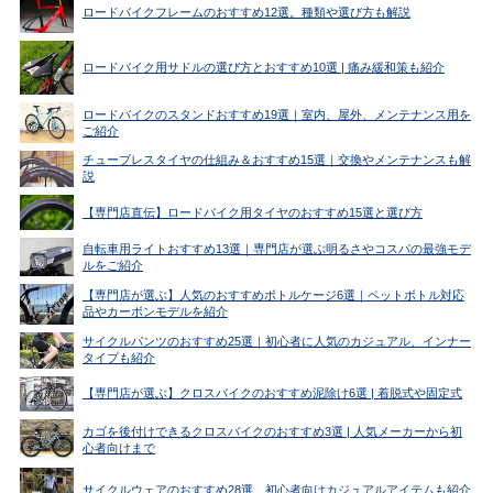
ロードバイクフレームのおすすめ12選。種類や選び方も解説
ロードバイク用サドルの選び方とおすすめ10選 | 痛み緩和策も紹介
ロードバイクのスタンドおすすめ19選｜室内、屋外、メンテナンス用を
ご紹介
チューブレスタイヤの仕組み＆おすすめ15選｜交換やメンテナンスも解
説
【専門店直伝】ロードバイク用タイヤのおすすめ15選と選び方
自転車用ライトおすすめ13選｜専門店が選ぶ明るさやコスパの最強モデ
ルをご紹介
【専門店が選ぶ】人気のおすすめボトルケージ6選｜ペットボトル対応
品やカーボンモデルを紹介
サイクルパンツのおすすめ25選｜初心者に人気のカジュアル、インナー
タイプも紹介
【専門店が選ぶ】クロスバイクのおすすめ泥除け6選 | 着脱式や固定式
カゴを後付けできるクロスバイクのおすすめ3選 | 人気メーカーから初
心者向けまで
サイクルウェアのおすすめ28選。初心者向けカジュアルアイテムも紹介