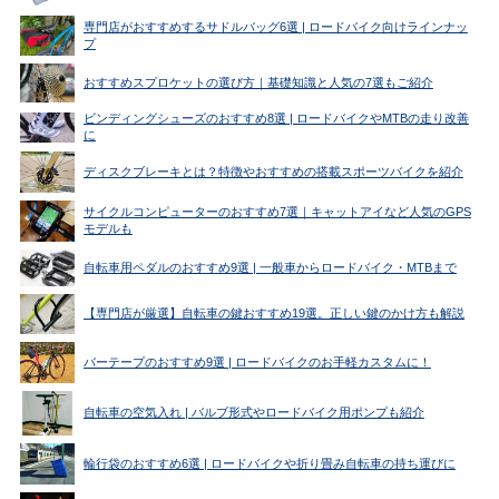
専門店がおすすめするサドルバッグ6選 | ロードバイク向けラインナッ
プ
おすすめスプロケットの選び方｜基礎知識と人気の7選もご紹介
ビンディングシューズのおすすめ8選 | ロードバイクやMTBの走り改善
に
ディスクブレーキとは？特徴やおすすめの搭載スポーツバイクを紹介
サイクルコンピューターのおすすめ7選｜キャットアイなど人気のGPS
モデルも
自転車用ペダルのおすすめ9選 | 一般車からロードバイク・MTBまで
【専門店が厳選】自転車の鍵おすすめ19選。正しい鍵のかけ方も解説
バーテープのおすすめ9選 | ロードバイクのお手軽カスタムに！
自転車の空気入れ | バルブ形式やロードバイク用ポンプも紹介
輪行袋のおすすめ6選 | ロードバイクや折り畳み自転車の持ち運びに