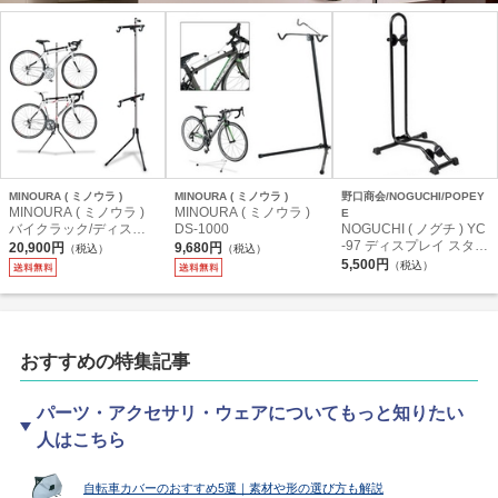
MINOURA ( ミノウラ )
MINOURA ( ミノウラ )
野口商会/NOGUCHI/POPEY
MINOURA ( ミノウラ )
MINOURA ( ミノウラ )
E
バイクラック/ディスプ
DS-1000
NOGUCHI ( ノグチ ) YC
レースタンド グラビテ
-97 ディスプレイ スタン
20,900円
9,680円
（税込）
（税込）
ィスタンド 2
ド
5,500円
（税込）
おすすめの特集記事
パーツ・アクセサリ・ウェアについてもっと知りたい
人はこちら
自転車カバーのおすすめ5選｜素材や形の選び方も解説